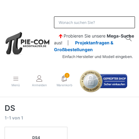
Probieren Sie unsere
Mega-Suche
aus! |
Projektanfragen &
Großbestellungen
Einfach Hersteller und Modell eingeben.
1
Menü
Anmelden
Warenkorb
DS
1-1
von
1
DS4