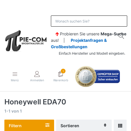
Probieren Sie unsere
Mega-Suche
aus! |
Projektanfragen &
Großbestellungen
Einfach Hersteller und Modell eingeben.
1
Menü
Anmelden
Warenkorb
Honeywell EDA70
1-1
von
1
Filtern
Sortieren