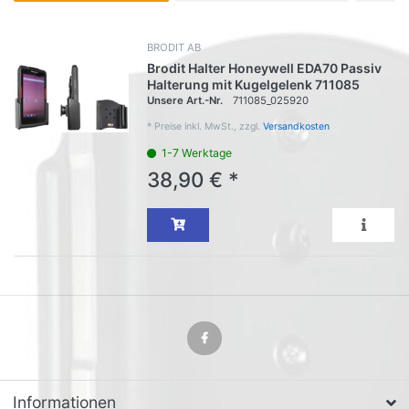
BRODIT AB
Brodit Halter Honeywell EDA70 Passiv
Halterung mit Kugelgelenk 711085
Unsere Art.-Nr.
711085_025920
*
Preise inkl. MwSt., zzgl.
Versandkosten
1-7 Werktage
38,90 € *
Informationen