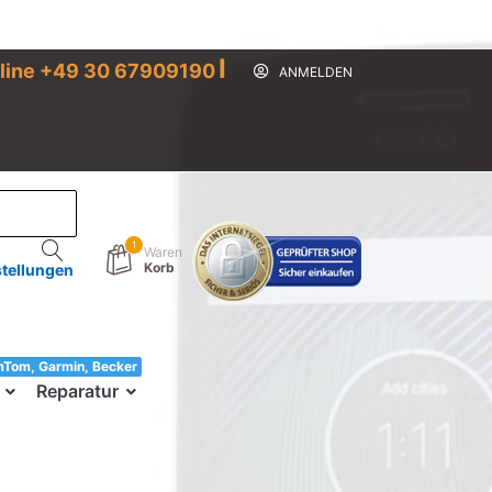
I
line +49 30 67909190
ANMELDEN
1
Waren
Korb
stellungen
mTom, Garmin, Becker
33!
Reparatur