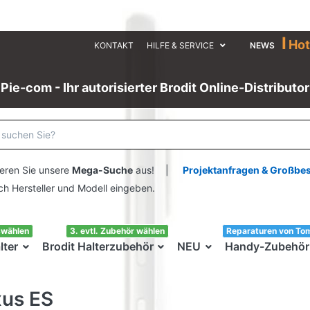
I
Hot
KONTAKT
HILFE & SERVICE
NEWS
Pie-com - Ihr autorisierter Brodit Online-Distributor
eren Sie unsere
Mega-Suche
aus! |
Projektanfragen & Großbe
ersteller und Modell eingeben.
swählen
3. evtl. Zubehör wählen
Reparaturen von To
lter
Brodit Halterzubehör
NEU
Handy-Zubehör
xus ES