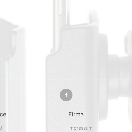
ice
Firma
kt
Impressum