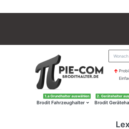
Probi
Einfach H
1.a Grundhalter auswählen
2. Gerätehalter au
Brodit Fahrzeughalter
Brodit Geräteha
Le