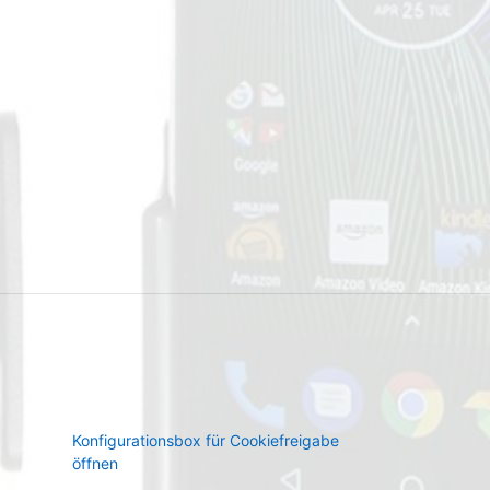
Konfigurationsbox für Cookiefreigabe
öffnen