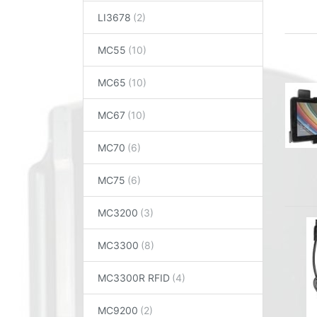
LI3678
MC55
MC65
MC67
MC70
MC75
MC3200
MC3300
MC3300R RFID
MC9200