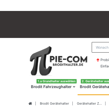
Probi
Einfach H
1.a Grundhalter auswählen
2. Gerätehalter au
Brodit Fahrzeughalter
Brodit Geräteha
Brodit Gerätehalter
Gerätehalter Z...