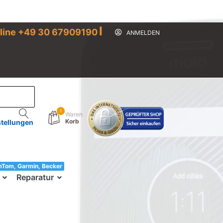
I
line +49 30 67909190
ANMELDEN
1
Waren
Korb
stellungen
mTom, Garmin, Becker
33!
Reparatur