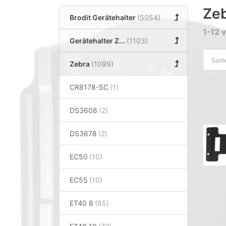
Zeb
Brodit Gerätehalter
1-12
v
Gerätehalter Z...
Sort
Zebra
CR8178-SC
DS3608
DS3678
EC50
EC55
ET40 8