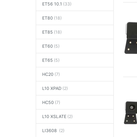
ET56 10.1
ET80
ET85
ET60
ET65
HC20
L10 XPAD
HC50
L10 XSLATE
LI3608