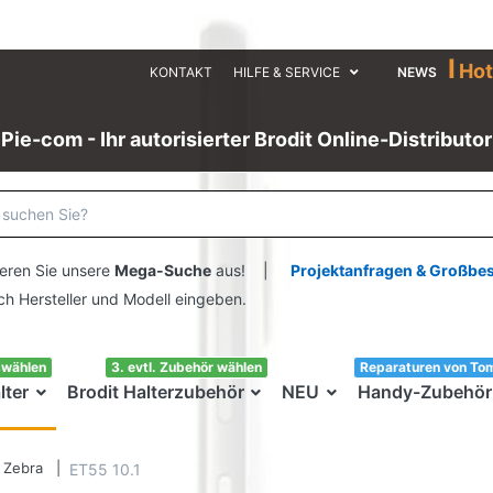
I
Hot
KONTAKT
HILFE & SERVICE
NEWS
Pie-com - Ihr autorisierter Brodit Online-Distributor
eren Sie unsere
Mega-Suche
aus! |
Projektanfragen & Großbe
ersteller und Modell eingeben.
swählen
3. evtl. Zubehör wählen
Reparaturen von To
lter
Brodit Halterzubehör
NEU
Handy-Zubehör
Zebra
ET55 10.1