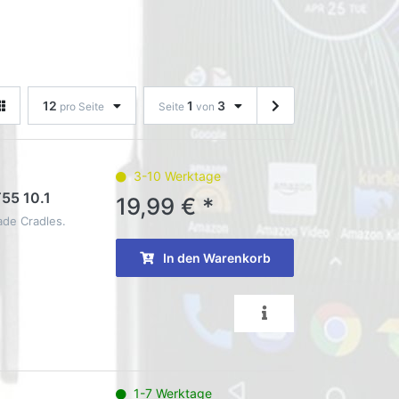
12
1
3
pro Seite
Seite
von
3-10 Werktage
T55 10.1
19,99 € *
ade Cradles.
In den Warenkorb
1-7 Werktage