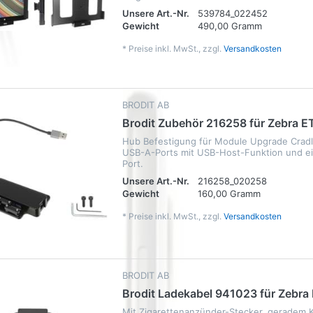
Unsere Art.-Nr.
539784_022452
Gewicht
490,00 Gramm
*
Preise inkl. MwSt., zzgl.
Versandkosten
BRODIT AB
Brodit Zubehör 216258 für Zebra E
Hub Befestigung für Module Upgrade Cradl
USB-A-Ports mit USB-Host-Funktion und e
Port.
Unsere Art.-Nr.
216258_020258
Gewicht
160,00 Gramm
*
Preise inkl. MwSt., zzgl.
Versandkosten
BRODIT AB
Brodit Ladekabel 941023 für Zebra
Mit Zigarettenanzünder-Stecker, geradem K