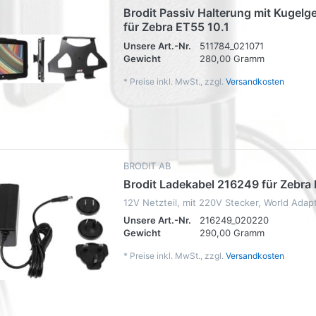
Brodit Passiv Halterung mit Kugelg
für Zebra ET55 10.1
Unsere Art.-Nr.
511784_021071
Gewicht
280,00 Gramm
*
Preise inkl. MwSt., zzgl.
Versandkosten
BRODIT AB
Brodit Ladekabel 216249 für Zebra
12V Netzteil, mit 220V Stecker, World Adapt
Unsere Art.-Nr.
216249_020220
Gewicht
290,00 Gramm
*
Preise inkl. MwSt., zzgl.
Versandkosten