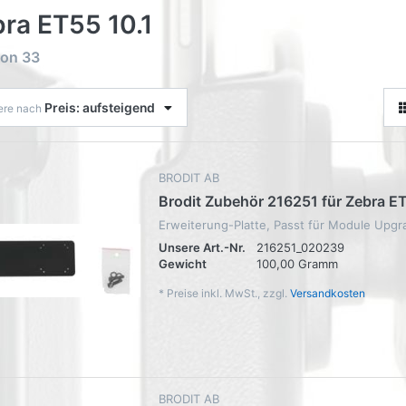
ra ET55 10.1
on
33
Preis: aufsteigend
iere nach
BRODIT AB
Brodit Zubehör 216251 für Zebra E
Erweiterung-Platte, Passt für Module Upgr
Unsere Art.-Nr.
216251_020239
Gewicht
100,00 Gramm
*
Preise inkl. MwSt., zzgl.
Versandkosten
BRODIT AB