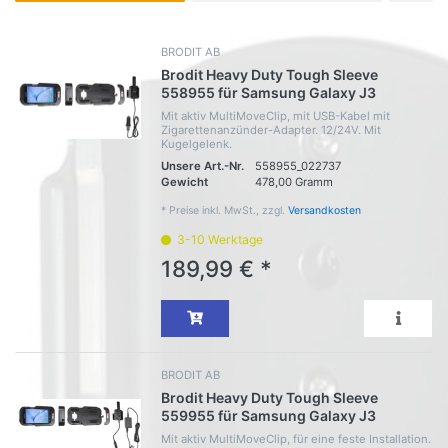
BRODIT AB
Brodit Heavy Duty Tough Sleeve
558955 für Samsung Galaxy J3
Mit aktiv MultiMoveClip, mit USB-Kabel mit
Zigarettenanzünder-Adapter. 12/24V. Mit
Kugelgelenk.
Unsere Art.-Nr.
558955_022737
Gewicht
478,00 Gramm
*
Preise inkl. MwSt., zzgl.
Versandkosten
3-10 Werktage
189,99 € *
BRODIT AB
Brodit Heavy Duty Tough Sleeve
559955 für Samsung Galaxy J3
Mit aktiv MultiMoveClip, für eine feste Installation.