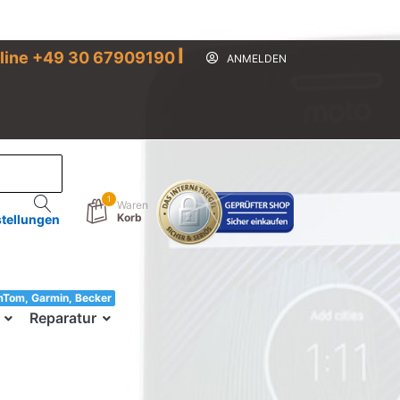
I
line +49 30 67909190
ANMELDEN
1
Waren
Korb
stellungen
mTom, Garmin, Becker
33!
Reparatur