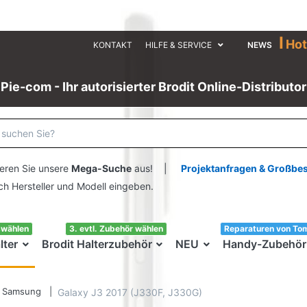
I
Hot
KONTAKT
HILFE & SERVICE
NEWS
Pie-com - Ihr autorisierter Brodit Online-Distributor
eren Sie unsere
Mega-Suche
aus! |
Projektanfragen & Großbe
ersteller und Modell eingeben.
swählen
3. evtl. Zubehör wählen
Reparaturen von To
lter
Brodit Halterzubehör
NEU
Handy-Zubehör
Samsung
Galaxy J3 2017 (J330F, J330G)