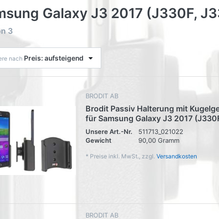
sung Galaxy J3 2017 (J330F, J
on
3
Preis: aufsteigend
iere nach
BRODIT AB
Brodit Passiv Halterung mit Kugelg
für Samsung Galaxy J3 2017 (J330
Unsere Art.-Nr.
511713_021022
Gewicht
90,00 Gramm
*
Preise inkl. MwSt., zzgl.
Versandkosten
BRODIT AB