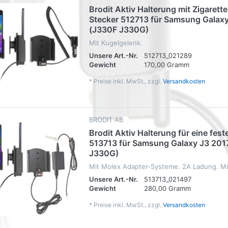
Brodit Aktiv Halterung mit Zigaret
Stecker 512713 für Samsung Galax
(J330F J330G)
Mit Kugelgelenk.
Unsere Art.-Nr.
512713_021289
Gewicht
170,00 Gramm
*
Preise inkl. MwSt., zzgl.
Versandkosten
BRODIT AB
Brodit Aktiv Halterung für eine feste
513713 für Samsung Galaxy J3 201
J330G)
Mit Molex Adapter-Systeme. 2A Ladung. Mi
Unsere Art.-Nr.
513713_021497
Gewicht
280,00 Gramm
*
Preise inkl. MwSt., zzgl.
Versandkosten