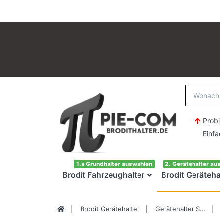
Probi
Einfach H
1.a Grundhalter auswählen
2. Gerätehalter au
Brodit Fahrzeughalter
Brodit Geräteha
Brodit Gerätehalter
Gerätehalter S...