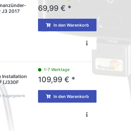
tenanzünder-
69,99 € *
y J3 2017
In den Warenkorb
1-7 Werktage
 Installation
109,99 € *
7 (J330F
t Kugelgelenk
In den Warenkorb