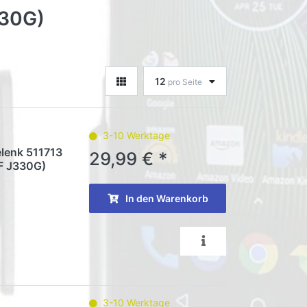
330G)
12
pro Seite
3-10 Werktage
elenk 511713
29,99 € *
F J330G)
In den Warenkorb
3-10 Werktage