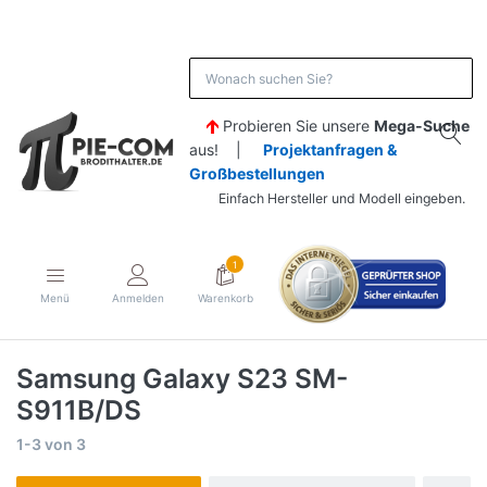
Probieren Sie unsere
Mega-Suche
aus! |
Projektanfragen &
Großbestellungen
Einfach Hersteller und Modell eingeben.
1
Menü
Anmelden
Warenkorb
Samsung Galaxy S23 SM-
S911B/DS
1-3
von
3