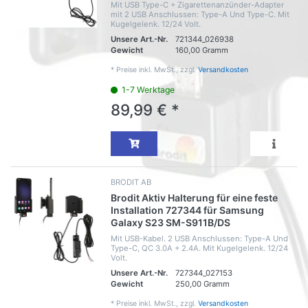
Mit USB Type-C + Zigarettenanzünder-Adapter
mit 2 USB Anschlussen: Type-A Und Type-C. Mit
Kugelgelenk. 12/24 Volt.
Unsere Art.-Nr.
721344_026938
Gewicht
160,00 Gramm
*
Preise inkl. MwSt., zzgl.
Versandkosten
1-7 Werktage
89,99 € *
BRODIT AB
Brodit Aktiv Halterung für eine feste
Installation 727344 für Samsung
Galaxy S23 SM-S911B/DS
Mit USB-Kabel. 2 USB Anschlussen: Type-A Und
Type-C, QC 3.0A + 2.4A. Mit Kugelgelenk. 12/24
Volt.
Unsere Art.-Nr.
727344_027153
Gewicht
250,00 Gramm
*
Preise inkl. MwSt., zzgl.
Versandkosten