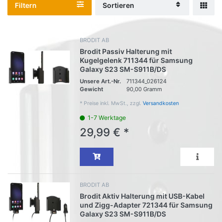
Filtern
Sortieren
BRODIT AB
Brodit Passiv Halterung mit
Kugelgelenk 711344 für Samsung
Galaxy S23 SM-S911B/DS
Unsere Art.-Nr.
711344_026124
Gewicht
90,00 Gramm
*
Preise inkl. MwSt., zzgl.
Versandkosten
1-7 Werktage
29,99 € *
BRODIT AB
Brodit Aktiv Halterung mit USB-Kabel
und Zigg-Adapter 721344 für Samsung
Galaxy S23 SM-S911B/DS