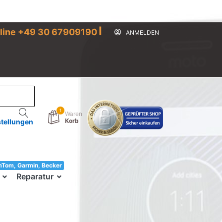
I
line +49 30 67909190
ANMELDEN
1
Waren
Korb
stellungen
mTom, Garmin, Becker
33!
Reparatur