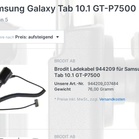
sung Galaxy Tab 10.1 GT-P7500
on
5
Preis: aufsteigend
iere nach
BRODIT AB
Brodit Ladekabel 944209 für Sams
Tab 10.1 GT-P7500
Unsere Art.-Nr.
944209_037484
Gewicht
76,00 Gramm
*
Preise inkl. MwSt., zzgl.
Versandkosten
BRODIT AB