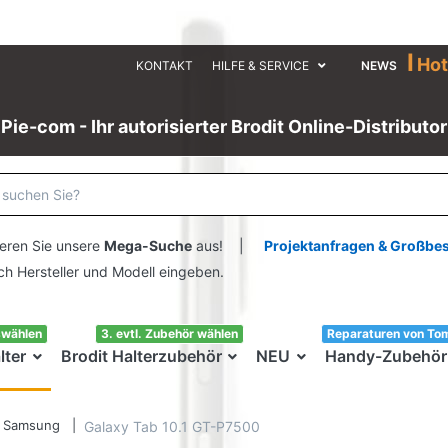
I
Hot
KONTAKT
HILFE & SERVICE
NEWS
Pie-com - Ihr autorisierter Brodit Online-Distributor
eren Sie unsere
Mega-Suche
aus! |
Projektanfragen & Großbe
ersteller und Modell eingeben.
swählen
3. evtl. Zubehör wählen
Reparaturen von To
lter
Brodit Halterzubehör
NEU
Handy-Zubehör
Samsung
Galaxy Tab 10.1 GT-P7500