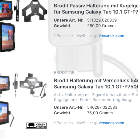
Brodit Passiv Halterung mit Kugelg
für Samsung Galaxy Tab 10.1 GT-P
Unsere Art.-Nr.
511329_020839
Gewicht
260,00 Gramm
*
Preise inkl. MwSt., zzgl.
Versandkosten
BRODIT AB
Brodit Halterung mit Verschluss 54
Samsung Galaxy Tab 10.1 GT-P750
Aktiv Halterung mit Zigarettenanzünder-St
Kugelgelenk. Feder Bolzen Verriegelung.
Unsere Art.-Nr.
546287_022583
Gewicht
76,00 Gramm
*
Preise inkl. MwSt., zzgl.
Versandkosten