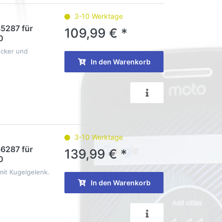
3-10 Werktage
35287 für
109,99 € *
0
ecker und
In den Warenkorb
3-10 Werktage
36287 für
139,99 € *
0
 mit Kugelgelenk.
In den Warenkorb