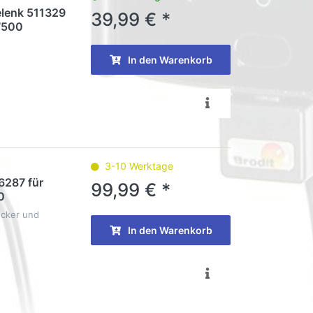
elenk 511329
39,99 € *
7500
In den Warenkorb
3-10 Werktage
6287 für
99,99 € *
0
ecker und
In den Warenkorb