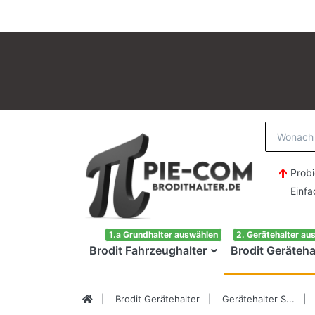
Probi
Einfach H
1.a Grundhalter auswählen
2. Gerätehalter au
Brodit Fahrzeughalter
Brodit Geräteha
Brodit Gerätehalter
Gerätehalter S...