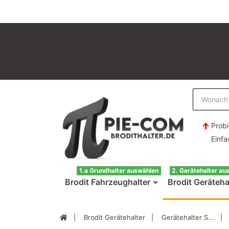
Probi
Einfach H
1.a Grundhalter auswählen
2. Gerätehalter au
Brodit Fahrzeughalter
Brodit Geräteha
Brodit Gerätehalter
Gerätehalter S...