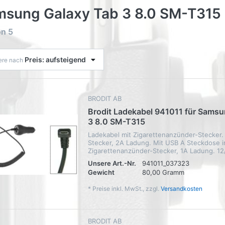
sung Galaxy Tab 3 8.0 SM-T315
on
5
Preis: aufsteigend
iere nach
BRODIT AB
Brodit Ladekabel 941011 für Samsu
3 8.0 SM-T315
Ladekabel mit Zigarettenanzünder-Stecker.
Stecker, 2A Ladung. Mit USB A Steckdose i
Zigarettenanzünder-Stecker, 1A Ladung. 12
Unsere Art.-Nr.
941011_037323
Gewicht
80,00 Gramm
*
Preise inkl. MwSt., zzgl.
Versandkosten
BRODIT AB