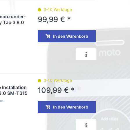
3-10 Werktage
tenanzünder-
99,99 € *
y Tab 3 8.0
In den Warenkorb
3-10 Werktage
 Installation
109,99 € *
 8.0 SM-T315
me.
In den Warenkorb