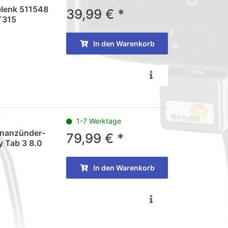
elenk 511548
39,99 € *
T315
In den Warenkorb
1-7 Werktage
tenanzünder-
79,99 € *
y Tab 3 8.0
In den Warenkorb