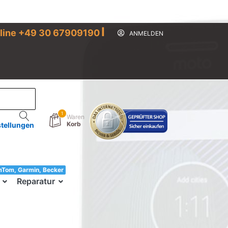
I
line +49 30 67909190
ANMELDEN
1
Waren
Korb
stellungen
mTom, Garmin, Becker
33!
Reparatur