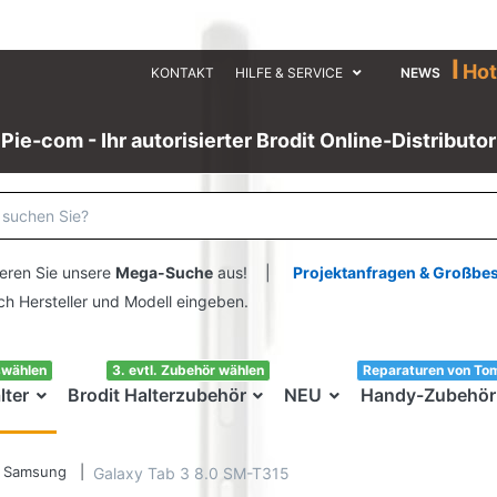
I
Hot
KONTAKT
HILFE & SERVICE
NEWS
Pie-com - Ihr autorisierter Brodit Online-Distributor
eren Sie unsere
Mega-Suche
aus! |
Projektanfragen & Großbe
ersteller und Modell eingeben.
swählen
3. evtl. Zubehör wählen
Reparaturen von To
lter
Brodit Halterzubehör
NEU
Handy-Zubehör
Samsung
Galaxy Tab 3 8.0 SM-T315