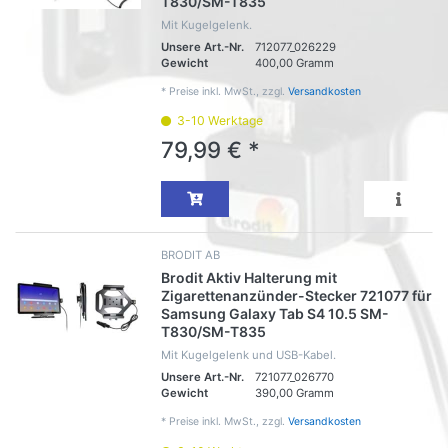
T830/SM-T835
Mit Kugelgelenk.
Unsere Art.-Nr.
712077_026229
Gewicht
400,00 Gramm
*
Preise inkl. MwSt., zzgl.
Versandkosten
3-10 Werktage
79,99 € *
BRODIT AB
Brodit Aktiv Halterung mit
Zigarettenanzünder-Stecker 721077 für
Samsung Galaxy Tab S4 10.5 SM-
T830/SM-T835
Mit Kugelgelenk und USB-Kabel.
Unsere Art.-Nr.
721077_026770
Gewicht
390,00 Gramm
*
Preise inkl. MwSt., zzgl.
Versandkosten