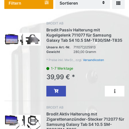
Filtern
Sortieren
BRODIT AB
Brodit Passiv Halterung mit
Kugelgelenk 711077 für Samsung
Galaxy Tab S4 10.5 SM-T830/SM-T835
Unsere Art.-Nr.
711077_025913
Gewicht
280,00 Gramm
*
Preise inkl. MwSt., zzgl.
Versandkosten
1-7 Werktage
39,99 € *
BRODIT AB
Brodit Aktiv Halterung mit
Zigarettenanzünder-Stecker 712077 für
Samsung Galaxy Tab S4 10.5 SM-