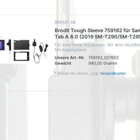
BRODIT AB
Brodit Tough Sleeve 759162 für S
Tab A 8.0 (2019 SM-T290/SM-T29
Für eine feste Installation. Mit aktiv MultiM
Mit Kugelgelenk.
Unsere Art.-Nr.
759162_027662
Gewicht
940,00 Gramm
*
Preise inkl. MwSt., zzgl.
Versandkosten