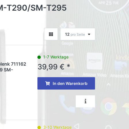
 SM-T290/SM-T295
12
pro Seite
1-7 Werktage
elenk 711162
39,99 € *
19 SM-
In den Warenkorb
3-10 Werktage