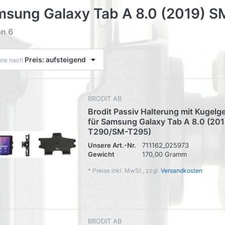
msung Galaxy Tab A 8.0 (2019)
on
6
Preis: aufsteigend
iere nach
BRODIT AB
Brodit Passiv Halterung mit Kugelg
für Samsung Galaxy Tab A 8.0 (20
T290/SM-T295)
Unsere Art.-Nr.
711162_025973
Gewicht
170,00 Gramm
*
Preise inkl. MwSt., zzgl.
Versandkosten
BRODIT AB