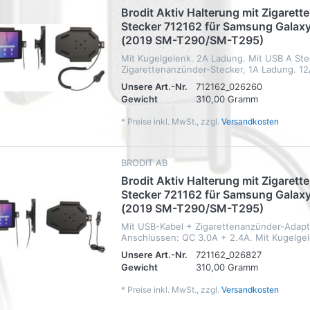
Brodit Aktiv Halterung mit Zigaret
Stecker 712162 für Samsung Galaxy
(2019 SM-T290/SM-T295)
Mit Kugelgelenk. 2A Ladung. Mit USB A Ste
Zigarettenanzünder-Stecker, 1A Ladung. 12
Unsere Art.-Nr.
712162_026260
Gewicht
310,00 Gramm
*
Preise inkl. MwSt., zzgl.
Versandkosten
BRODIT AB
Brodit Aktiv Halterung mit Zigaret
Stecker 721162 für Samsung Galaxy
(2019 SM-T290/SM-T295)
Mit USB-Kabel + Zigarettenanzünder-Adapt
Anschlussen: QC 3.0A + 2.4A. Mit Kugelgele
Unsere Art.-Nr.
721162_026827
Gewicht
310,00 Gramm
*
Preise inkl. MwSt., zzgl.
Versandkosten