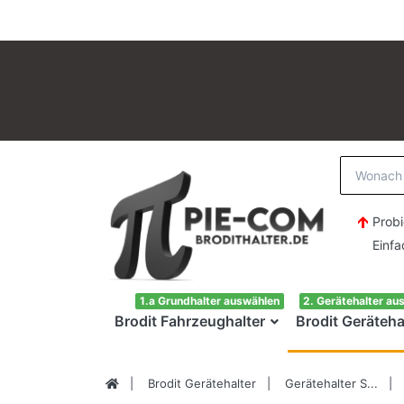
Probi
Einfach H
1.a Grundhalter auswählen
2. Gerätehalter au
Brodit Fahrzeughalter
Brodit Geräteha
Brodit Gerätehalter
Gerätehalter S...