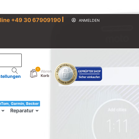
I
line +49 30 67909190
ANMELDEN
1
Waren
Korb
stellungen
mTom, Garmin, Becker
33!
Reparatur