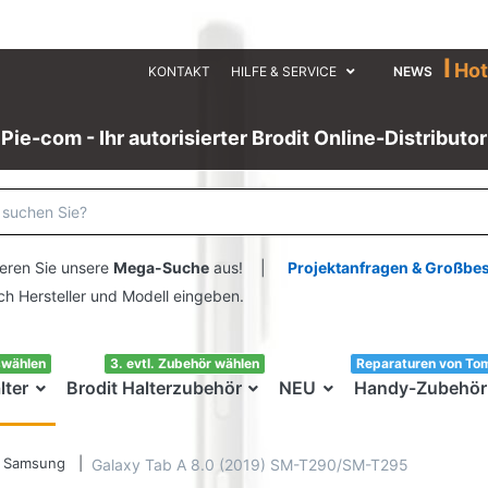
I
Hot
KONTAKT
HILFE & SERVICE
NEWS
Pie-com - Ihr autorisierter Brodit Online-Distributor
eren Sie unsere
Mega-Suche
aus! |
Projektanfragen & Großbe
ersteller und Modell eingeben.
swählen
3. evtl. Zubehör wählen
Reparaturen von To
lter
Brodit Halterzubehör
NEU
Handy-Zubehör
Samsung
Galaxy Tab A 8.0 (2019) SM-T290/SM-T295