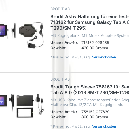
BRODIT AB
Brodit Aktiv Halterung für eine feste
713162 für Samsung Galaxy Tab A 
T290/SM-T295)
Mit Kugelgelenk. Mit Molex Adapter-Syste
Unsere Art.-Nr.
713162_026455
Gewicht
430,00 Gramm
*
Preise inkl. MwSt., zzgl.
Versandkosten
BRODIT AB
Brodit Tough Sleeve 758162 für S
Tab A 8.0 (2019 SM-T290/SM-T29
Mit USB-Kabel mit Zigarettenanzünder-Adapt
MultiMoveClip. 12/24V. Mit Kugelgelenk.
Unsere Art.-Nr.
758162_027639
Gewicht
800,00 Gramm
*
Preise inkl. MwSt., zzgl.
Versandkosten