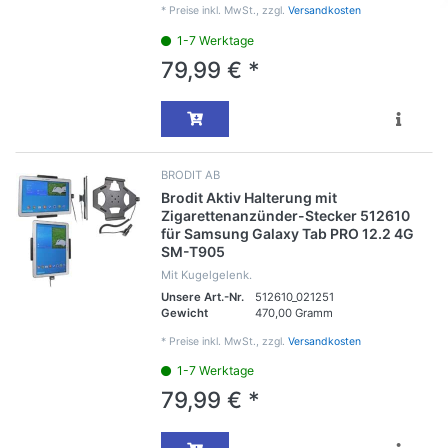
*
Preise inkl. MwSt., zzgl.
Versandkosten
1-7 Werktage
79,99 € *
BRODIT AB
Brodit Aktiv Halterung mit
Zigarettenanzünder-Stecker 512610
für Samsung Galaxy Tab PRO 12.2 4G
SM-T905
Mit Kugelgelenk.
Unsere Art.-Nr.
512610_021251
Gewicht
470,00 Gramm
*
Preise inkl. MwSt., zzgl.
Versandkosten
1-7 Werktage
79,99 € *