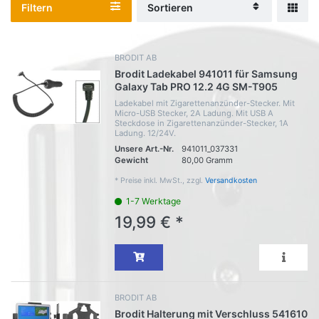
Filtern
Sortieren
BRODIT AB
Brodit Ladekabel 941011 für Samsung
Galaxy Tab PRO 12.2 4G SM-T905
Ladekabel mit Zigarettenanzünder-Stecker. Mit
Micro-USB Stecker, 2A Ladung. Mit USB A
Steckdose in Zigarettenanzünder-Stecker, 1A
Ladung. 12/24V.
Unsere Art.-Nr.
941011_037331
Gewicht
80,00 Gramm
*
Preise inkl. MwSt., zzgl.
Versandkosten
1-7 Werktage
19,99 € *
BRODIT AB
Brodit Halterung mit Verschluss 541610