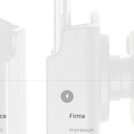
ice
Firma
kt
Impressum