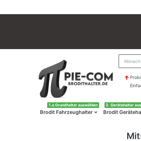
Probi
Einfach H
1.a Grundhalter auswählen
2. Gerätehalter au
Brodit Fahrzeughalter
Brodit Geräteha
Mit