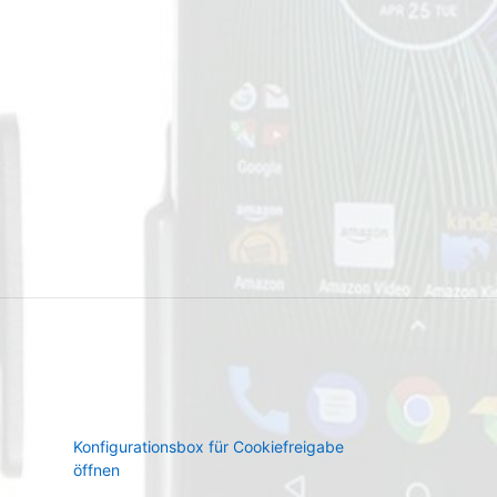
Konfigurationsbox für Cookiefreigabe
öffnen