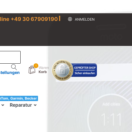
I
line +49 30 67909190
ANMELDEN
1
Waren
Korb
stellungen
mTom, Garmin, Becker
33!
Reparatur