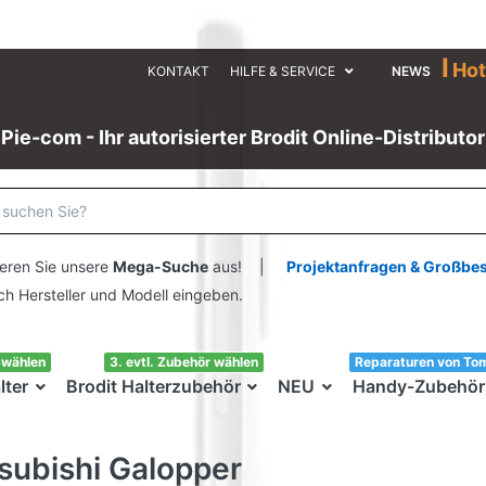
I
Hot
KONTAKT
HILFE & SERVICE
NEWS
Pie-com - Ihr autorisierter Brodit Online-Distributor
eren Sie unsere
Mega-Suche
aus! |
Projektanfragen & Großbe
ersteller und Modell eingeben.
swählen
3. evtl. Zubehör wählen
Reparaturen von To
lter
Brodit Halterzubehör
NEU
Handy-Zubehör
subishi Galopper