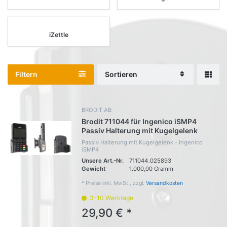
iZettle
Filtern
Sortieren
BRODIT AB
Brodit 711044 für Ingenico iSMP4
Passiv Halterung mit Kugelgelenk
Passiv Halterung mit Kugelgelenk - Ingenico
iSMP4
Unsere Art.-Nr.
711044_025893
Gewicht
1.000,00 Gramm
*
Preise inkl. MwSt., zzgl.
Versandkosten
3-10 Werktage
29,90 € *