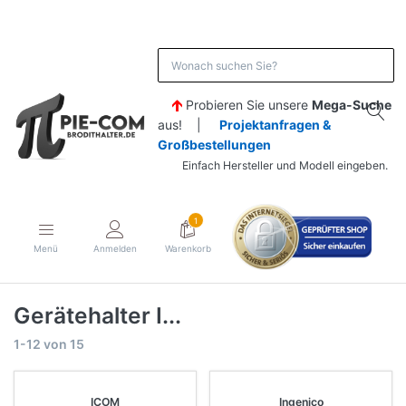
Probieren Sie unsere
Mega-Suche
aus! |
Projektanfragen &
Großbestellungen
Einfach Hersteller und Modell eingeben.
1
Menü
Anmelden
Warenkorb
Gerätehalter I...
1-12
von
15
ICOM
Ingenico