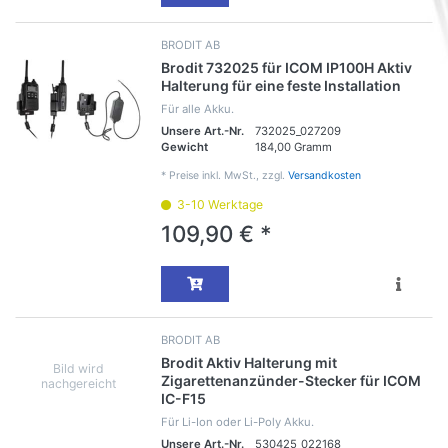
BRODIT AB
Brodit 732025 für ICOM IP100H Aktiv
Halterung für eine feste Installation
Für alle Akku.
Unsere Art.-Nr.
732025_027209
Gewicht
184,00 Gramm
*
Preise inkl. MwSt., zzgl.
Versandkosten
3-10 Werktage
109,90 € *
BRODIT AB
Brodit Aktiv Halterung mit
Zigarettenanzünder-Stecker für ICOM
IC-F15
Für Li-Ion oder Li-Poly Akku.
Unsere Art.-Nr.
530425_022168