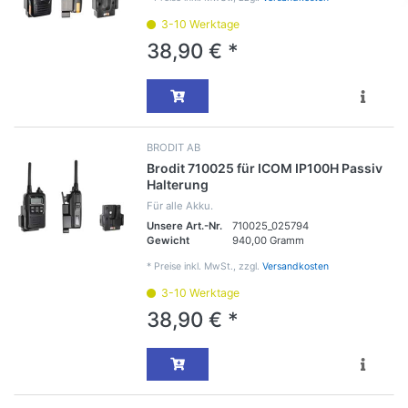
3-10 Werktage
38,90 € *
BRODIT AB
Brodit 710025 für ICOM IP100H Passiv
Halterung
Für alle Akku.
Unsere Art.-Nr.
710025_025794
Gewicht
940,00 Gramm
*
Preise inkl. MwSt., zzgl.
Versandkosten
3-10 Werktage
38,90 € *