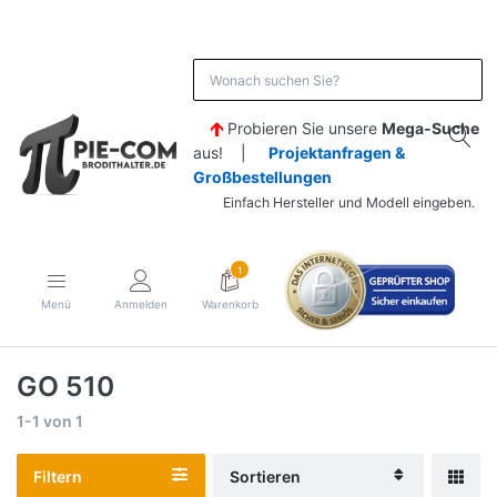
Probieren Sie unsere
Mega-Suche
aus! |
Projektanfragen &
Großbestellungen
Einfach Hersteller und Modell eingeben.
1
Menü
Anmelden
Warenkorb
GO 510
1-1
von
1
Filtern
Sortieren