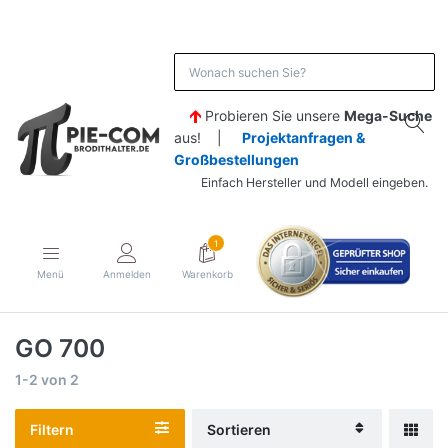
Probieren Sie unsere
Mega-Suche
aus! |
Projektanfragen &
Großbestellungen
Einfach Hersteller und Modell eingeben.
1
Menü
Anmelden
Warenkorb
GO 700
1-2
von
2
Filtern
Sortieren