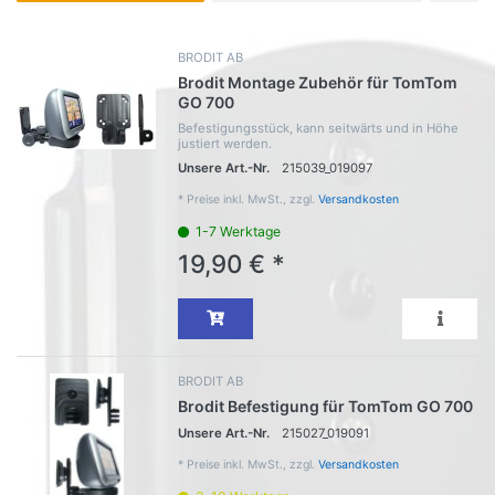
BRODIT AB
Brodit Montage Zubehör für TomTom
GO 700
Befestigungsstück, kann seitwärts und in Höhe
justiert werden.
Unsere Art.-Nr.
215039_019097
*
Preise inkl. MwSt., zzgl.
Versandkosten
1-7 Werktage
19,90 € *
BRODIT AB
Brodit Befestigung für TomTom GO 700
Unsere Art.-Nr.
215027_019091
*
Preise inkl. MwSt., zzgl.
Versandkosten