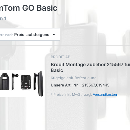
mTom GO Basic
on
1
Preis: aufsteigend
iere nach
BRODIT AB
Brodit Montage Zubehör 215567 f
Basic
Kugelgelenk-Befestigung.
Unsere Art.-Nr.
215567_019445
*
Preise inkl. MwSt., zzgl.
Versandkosten