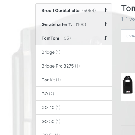
To
Brodit Gerätehalter
1-1
v
Gerätehalter T...
Sort
TomTom
Bridge
Bridge Pro 8275
Car Kit
GO
GO 40
GO 50