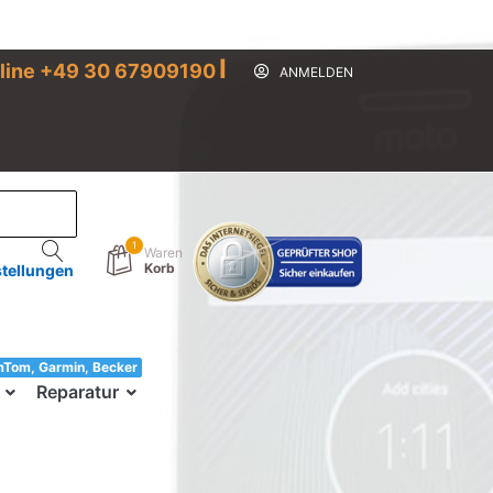
I
line +49 30 67909190
ANMELDEN
1
Waren
Korb
stellungen
mTom, Garmin, Becker
33!
Reparatur