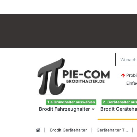
Probi
Einfach H
1.a Grundhalter auswählen
2. Gerätehalter au
Brodit Fahrzeughalter
Brodit Geräteha
Brodit Gerätehalter
Gerätehalter T...