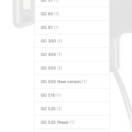
GO 51
GO 60
GO 61
GO 300
GO 400
GO 500
GO 500 New version
GO 510
GO 520
GO 520 (New)