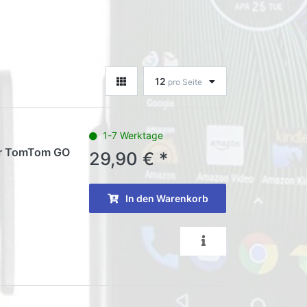
12
pro Seite
1-7 Werktage
ür TomTom GO
29,90 € *
In den Warenkorb