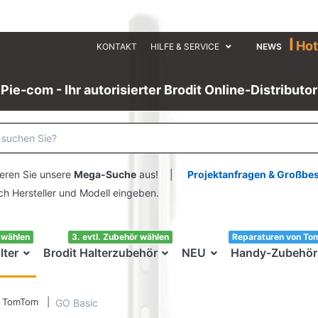
I
Hot
KONTAKT
HILFE & SERVICE
NEWS
Pie-com - Ihr autorisierter Brodit Online-Distributor
eren Sie unsere
Mega-Suche
aus! |
Projektanfragen & Großbe
ersteller und Modell eingeben.
swählen
3. evtl. Zubehör wählen
Reparaturen von To
lter
Brodit Halterzubehör
NEU
Handy-Zubehör
TomTom
GO Basic