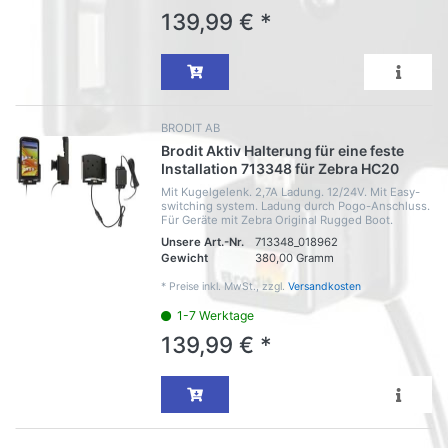
139,99 € *
BRODIT AB
Brodit Aktiv Halterung für eine feste
Installation 713348 für Zebra HC20
Mit Kugelgelenk. 2,7A Ladung. 12/24V. Mit Easy-
switching system. Ladung durch Pogo-Anschluss.
Für Geräte mit Zebra Original Rugged Boot.
Unsere Art.-Nr.
713348_018962
Gewicht
380,00 Gramm
*
Preise inkl. MwSt., zzgl.
Versandkosten
1-7 Werktage
139,99 € *