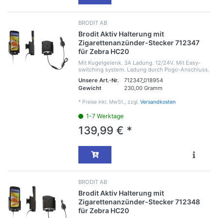
BRODIT AB
Brodit Aktiv Halterung mit
Zigarettenanzünder-Stecker 712347
für Zebra HC20
Mit Kugelgelenk. 3A Ladung. 12/24V. Mit Easy-
switching system. Ladung durch Pogo-Anschluss.
Unsere Art.-Nr.
712347_018954
Gewicht
230,00 Gramm
*
Preise inkl. MwSt., zzgl.
Versandkosten
1-7 Werktage
139,99 € *
BRODIT AB
Brodit Aktiv Halterung mit
Zigarettenanzünder-Stecker 712348
für Zebra HC20