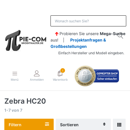
Probieren Sie unsere
Mega-Suche
aus! |
Projektanfragen &
Großbestellungen
Einfach Hersteller und Modell eingeben.
1
Menü
Anmelden
Warenkorb
Zebra HC20
1-7
von
7
Filtern
Sortieren