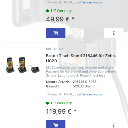
*
Preise inkl. MwSt., zzgl.
Versandkosten
1-7 Werktage
49,99 € *
BRODIT AB
Brodit Tisch Stand 216446 für Zebra
HC20
Mit Stromkabel, weltweit Adapter enthalten.
Passend für Geräte mit und ohne Zebra-Boot /
Schale. Ladung durch Pogo-Anschluss.
Unsere Art.-Nr.
216446_018933
Gewicht
520,00 Gramm
*
Preise inkl. MwSt., zzgl.
Versandkosten
1-7 Werktage
119,99 € *