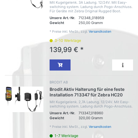
Mit Kugelgelenk. 3A Ladung. 12/24V. Mit Easy-
switching system. Ladung durch Pogo-Anschluss.
Für Geräte mit Zebra Original Rugged Boot.
Unsere Art.-Nr.
712348_018959
Gewicht
250,00 Gramm
*
Preise inkl. MwSt., zzgl.
Versandkosten
3-10 Werktage
139,99 € *
BRODIT AB
Brodit Aktiv Halterung für eine feste
Installation 713347 für Zebra HC20
Mit Kugelgelenk. 2,7A Ladung. 12/24V. Mit Easy-
switching system. Ladung durch Pogo-Anschluss.
Unsere Art.-Nr.
713347_018960
Gewicht
320,00 Gramm
*
Preise inkl. MwSt., zzgl.
Versandkosten
1-7 Werktage