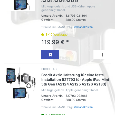
A2125 A2126 A2133)
Mit Kugelgelenk und USB-Kabel. Apple
genehmigt Kabel.
Unsere Art.-Nr.
521793_021864
Gewicht
280,00 Gramm
*
Preise inkl. MwSt., zzgl.
Versandkosten
3-10 Werktage
119,99 € *
BRODIT AB
Brodit Aktiv Halterung für eine feste
Installation 527793 für Apple iPad Mini
5th Gen (A2124 A2125 A2126 A2133)
Mit Kugelgelenk. Apple genehmigt Kabel.
Unsere Art.-Nr.
527793_022061
Gewicht
380,00 Gramm
*
Preise inkl. MwSt., zzgl.
Versandkosten
1-7 Werktage