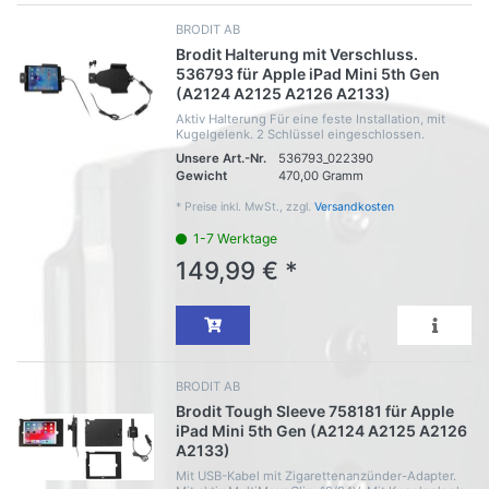
BRODIT AB
Brodit Halterung mit Verschluss.
536793 für Apple iPad Mini 5th Gen
(A2124 A2125 A2126 A2133)
Aktiv Halterung Für eine feste Installation, mit
Kugelgelenk. 2 Schlüssel eingeschlossen.
Unsere Art.-Nr.
536793_022390
Gewicht
470,00 Gramm
*
Preise inkl. MwSt., zzgl.
Versandkosten
1-7 Werktage
149,99 € *
BRODIT AB
Brodit Tough Sleeve 758181 für Apple
iPad Mini 5th Gen (A2124 A2125 A2126
A2133)
Mit USB-Kabel mit Zigarettenanzünder-Adapter.