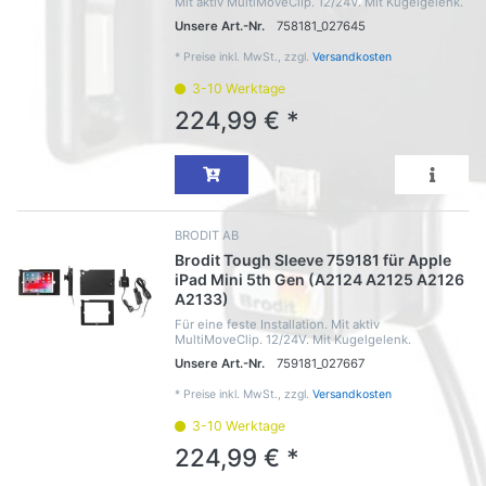
Mit aktiv MultiMoveClip. 12/24V. Mit Kugelgelenk.
Unsere Art.-Nr.
758181_027645
*
Preise inkl. MwSt., zzgl.
Versandkosten
3-10 Werktage
224,99 € *
BRODIT AB
Brodit Tough Sleeve 759181 für Apple
iPad Mini 5th Gen (A2124 A2125 A2126
A2133)
Für eine feste Installation. Mit aktiv
MultiMoveClip. 12/24V. Mit Kugelgelenk.
Unsere Art.-Nr.
759181_027667
*
Preise inkl. MwSt., zzgl.
Versandkosten
3-10 Werktage
224,99 € *