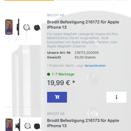
BRODIT AB
Brodit Befestigung 216172 für Apple
iPhone 13
Für Apple MagSafe Ladegerät (Apple Art.Nro.
MHXH3ZM/A) (Nicht mitgeliefert). NUR
kompatibel mit Apple MagSafe-Geräten oder
Apple MagSafe-Zubehör.
Unsere Art.-Nr.
216172_020005
Gewicht
50,00 Gramm
*
Preise inkl. MwSt., zzgl.
Versandkosten
1-7 Werktage
19,99 € *
BRODIT AB
Brodit Befestigung 216173 für Apple
iPhone 13