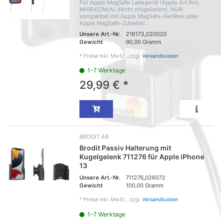
Für Apple MagSafe Ladegerät (Apple Art.Nro.
MHXH3ZM/A) (Nicht mitgeliefert). NUR
kompatibel mit Apple MagSafe-Geräten oder
Apple MagSafe-Zubehör.
Unsere Art.-Nr.
216173_020020
Gewicht
90,00 Gramm
*
Preise inkl. MwSt., zzgl.
Versandkosten
1-7 Werktage
29,99 € *
BRODIT AB
Brodit Passiv Halterung mit
Kugelgelenk 711276 für Apple iPhone
13
Unsere Art.-Nr.
711276_026072
Gewicht
100,00 Gramm
*
Preise inkl. MwSt., zzgl.
Versandkosten
1-7 Werktage