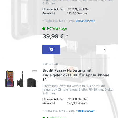
6-10 mm.
Unsere Art.-Nr.
711239_026034
Gewicht
110,00 Gramm
*
Preise inkl. MwSt., zzgl.
Versandkosten
1-7 Werktage
39,99 € *
BRODIT AB
Brodit Passiv Halterung mit
Kugelgelenk 711368 für Apple iPhone
13
Einstellbar. Passt für Geräte mit Skins mit die
folgenden Dimensionen: Breite: 75-89 mm, Dicke:
8-12 mm.
Unsere Art.-Nr.
711368_026148
Gewicht
120,00 Gramm
*
Preise inkl. MwSt., zzgl.
Versandkosten