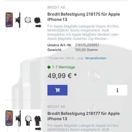
BRODIT AB
Brodit Befestigung 216175 für Apple
iPhone 13
Für Apple MagSafe Ladegerät (Apple Art.Nro.
MHXH3ZM/A) (Nicht mitgeliefert). NUR
kompatibel mit Apple MagSafe-Geräten oder
Apple MagSafe-Zubehör. Zig-Stecker...
Unsere Art.-Nr.
216175_020051
Gewicht
100,00 Gramm
*
Preise inkl. MwSt., zzgl.
Versandkosten
1-7 Werktage
49,99 € *
BRODIT AB
Brodit Befestigung 216177 für Apple
iPhone 13
Für Apple MagSafe Ladegerät (Apple Art.Nro.
MHXH3ZM/A) (Nicht mitgeliefert). NUR