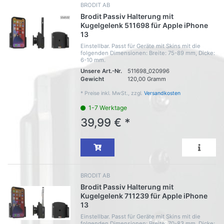
BRODIT AB
Brodit Passiv Halterung mit
Kugelgelenk 511698 für Apple iPhone
13
Einstellbar. Passt für Geräte mit Skins mit die
folgenden Dimensionen: Breite: 75-89 mm, Dicke:
6-10 mm.
Unsere Art.-Nr.
511698_020996
Gewicht
120,00 Gramm
*
Preise inkl. MwSt., zzgl.
Versandkosten
1-7 Werktage
39,99 € *
BRODIT AB
Brodit Passiv Halterung mit
Kugelgelenk 711239 für Apple iPhone
13
Einstellbar. Passt für Geräte mit Skins mit die
folgenden Dimensionen: Breite: 70-83 mm, Dicke: