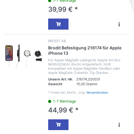
1-7 Werktage
39,99 € *
BRODIT AB
Brodit Befestigung 216174 für Apple
iPhone 13
Für Apple MagSafe Ladegerät (Apple Art.Nro.
MHXH3ZM/A) (Nicht mitgeliefert). NUR
kompatibel mit Apple MagSafe-Geräten oder
Apple MagSafe-Zubehör. Zig-Stecker...
Unsere Art.-Nr.
216174_020031
Gewicht
70,00 Gramm
*
Preise inkl. MwSt., zzgl.
Versandkosten
1-7 Werktage
44,99 € *