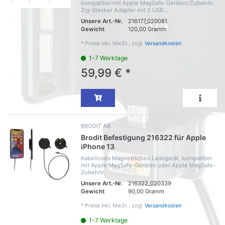
kompatibel mit Apple MagSafe-Geräten/Zubehör.
Zig-Stecker Adapter mit 2 USB...
Unsere Art.-Nr.
216177_020081
Gewicht
120,00 Gramm
*
Preise inkl. MwSt., zzgl.
Versandkosten
1-7 Werktage
59,99 € *
BRODIT AB
Brodit Befestigung 216322 für Apple
iPhone 13
Kabelloses Magnetisches Ladegerät, kompatibel
mit Apple MagSafe-Geräten oder Apple MagSafe-
Zubehör.
Unsere Art.-Nr.
216322_020339
Gewicht
90,00 Gramm
*
Preise inkl. MwSt., zzgl.
Versandkosten
1-7 Werktage