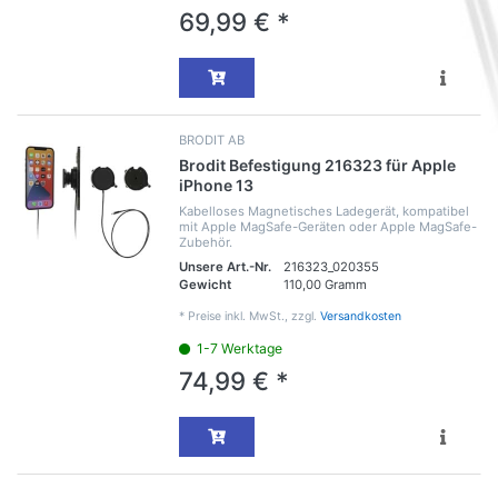
69,99 € *
BRODIT AB
Brodit Befestigung 216323 für Apple
iPhone 13
Kabelloses Magnetisches Ladegerät, kompatibel
mit Apple MagSafe-Geräten oder Apple MagSafe-
Zubehör.
Unsere Art.-Nr.
216323_020355
Gewicht
110,00 Gramm
*
Preise inkl. MwSt., zzgl.
Versandkosten
1-7 Werktage
74,99 € *