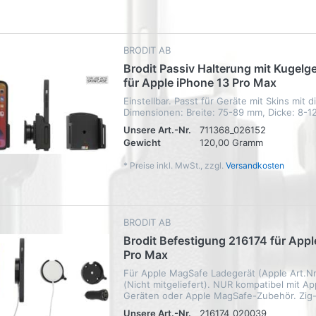
BRODIT AB
Brodit Passiv Halterung mit Kugelg
für Apple iPhone 13 Pro Max
Einstellbar. Passt für Geräte mit Skins mit 
Dimensionen: Breite: 75-89 mm, Dicke: 8-1
Unsere Art.-Nr.
711368_026152
Gewicht
120,00 Gramm
*
Preise inkl. MwSt., zzgl.
Versandkosten
BRODIT AB
Brodit Befestigung 216174 für Appl
Pro Max
Für Apple MagSafe Ladegerät (Apple Art.
(Nicht mitgeliefert). NUR kompatibel mit A
Geräten oder Apple MagSafe-Zubehör. Zig-
Unsere Art.-Nr.
216174_020039