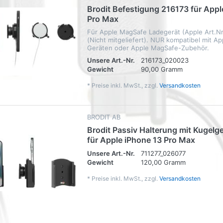
Brodit Befestigung 216173 für Appl
Pro Max
Für Apple MagSafe Ladegerät (Apple Art.
(Nicht mitgeliefert). NUR kompatibel mit A
Geräten oder Apple MagSafe-Zubehör.
Unsere Art.-Nr.
216173_020023
Gewicht
90,00 Gramm
*
Preise inkl. MwSt., zzgl.
Versandkosten
BRODIT AB
Brodit Passiv Halterung mit Kugelg
für Apple iPhone 13 Pro Max
Unsere Art.-Nr.
711277_026077
Gewicht
120,00 Gramm
*
Preise inkl. MwSt., zzgl.
Versandkosten