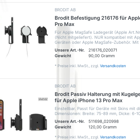
BRODIT AB
Brodit Befestigung 216176 für Appl
Pro Max
Für Apple MagSafe Ladegerät (Apple Art.
(Nicht mitgeliefert). NUR kompatibel mit A
Geräten oder Apple MagSafe-Zubehör. Mit S
Unsere Art.-Nr.
216176_020071
Gewicht
90,00 Gramm
*
Preise inkl. MwSt., zzgl.
Versandkosten
BRODIT AB
Brodit Passiv Halterung mit Kugelg
für Apple iPhone 13 Pro Max
Einstellbar. Passt für Geräte mit Skins mit 
Dimensionen: Breite: 75-89 mm, Dicke: 6-1
Unsere Art.-Nr.
511698_020998
Gewicht
120,00 Gramm
*
Preise inkl. MwSt., zzgl.
Versandkosten