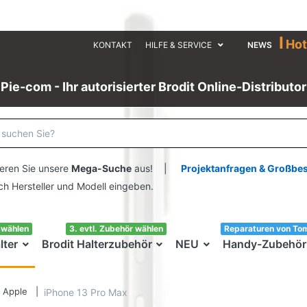
I
Hot
KONTAKT
HILFE & SERVICE
NEWS
Pie-com - Ihr autorisierter Brodit Online-Distributor
eren Sie unsere
Mega-Suche
aus! |
Projektanfragen & Großbe
ersteller und Modell eingeben.
swählen
3. evtl. Zubehör wählen
Reparaturen von To
lter
Brodit Halterzubehör
NEU
Handy-Zubehör
Apple
iPhone 13 Pro Max