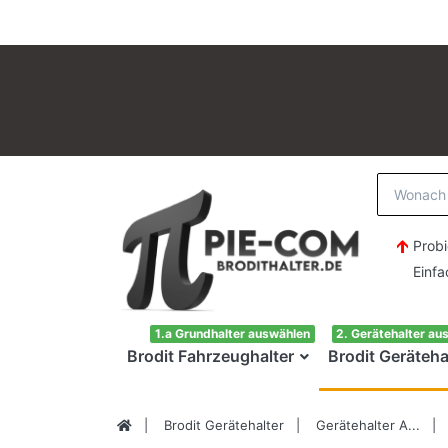
Probi
Einfach H
1.a Grundhalter auswählen
2. Gerätehalter au
Brodit Fahrzeughalter
Brodit Geräteha
Brodit Gerätehalter
Gerätehalter A...