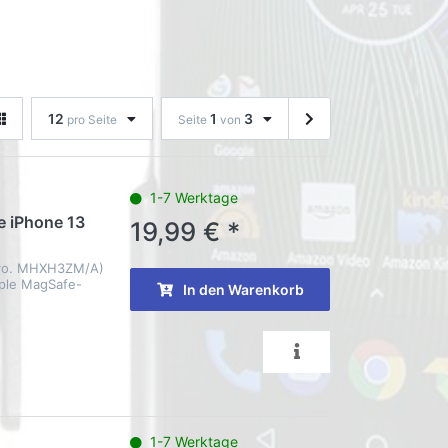
12
1
3
pro Seite
Seite
von
1-7 Werktage
e iPhone 13
19,99 € *
Nro. MHXH3ZM/A)
pple MagSafe-
In den Warenkorb
1-7 Werktage