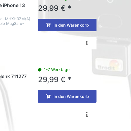
e iPhone 13
29,99 € *
Nro. MHXH3ZM/A)
pple MagSafe-
In den Warenkorb
1-7 Werktage
elenk 711277
29,99 € *
In den Warenkorb