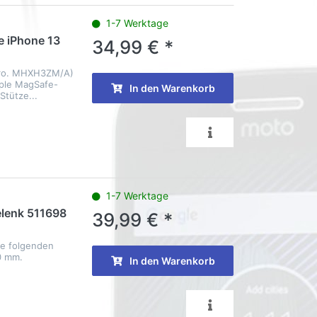
1-7 Werktage
e iPhone 13
34,99 € *
Nro. MHXH3ZM/A)
pple MagSafe-
In den Warenkorb
tütze...
1-7 Werktage
elenk 511698
39,99 € *
die folgenden
0 mm.
In den Warenkorb