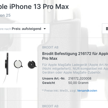
le iPhone 13 Pro Max
on
25
Preis: aufsteigend
iere nach
BRODIT AB
Brodit Befestigung 216172 für Appl
Pro Max
Für Apple MagSafe Ladegerät (Apple Art.
(Nicht mitgeliefert). NUR kompatibel mit A
Geräten oder Apple MagSafe-Zubehör.
Unsere Art.-Nr.
216172_020008
Gewicht
50,00 Gramm
*
Preise inkl. MwSt., zzgl.
Versandkosten
BRODIT AB