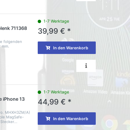
1-7 Werktage
elenk 711368
39,99 € *
die folgenden
2 mm.
In den Warenkorb
1-7 Werktage
e iPhone 13
44,99 € *
Nro. MHXH3ZM/A)
pple MagSafe-
In den Warenkorb
Stecker...