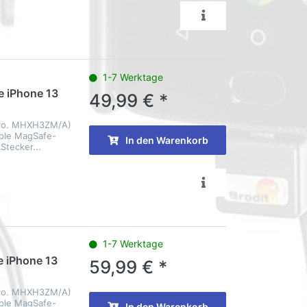
1-7 Werktage
e iPhone 13
49,99 € *
Nro. MHXH3ZM/A)
pple MagSafe-
In den Warenkorb
Stecker...
1-7 Werktage
e iPhone 13
59,99 € *
Nro. MHXH3ZM/A)
pple MagSafe-
In den Warenkorb