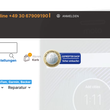
I
line +49 30 67909190
ANMELDEN
1
Waren
Korb
stellungen
mTom, Garmin, Becker
33!
Reparatur