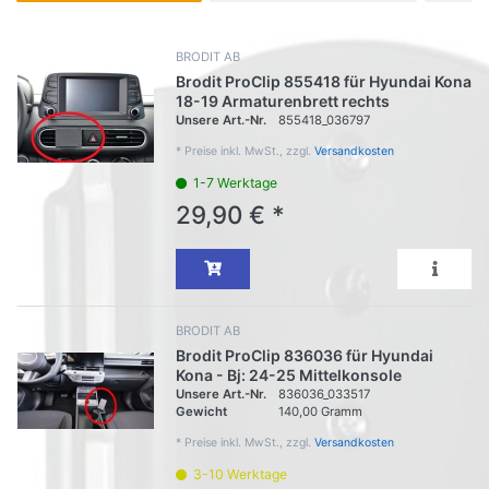
BRODIT AB
Brodit ProClip 855418 für Hyundai Kona
18-19 Armaturenbrett rechts
Unsere Art.-Nr.
855418_036797
*
Preise inkl. MwSt., zzgl.
Versandkosten
1-7 Werktage
29,90 € *
BRODIT AB
Brodit ProClip 836036 für Hyundai
Kona - Bj: 24-25 Mittelkonsole
Unsere Art.-Nr.
836036_033517
Gewicht
140,00 Gramm
*
Preise inkl. MwSt., zzgl.
Versandkosten
3-10 Werktage