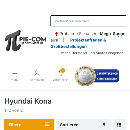
Probieren Sie unsere
Mega-Suche
aus! |
Projektanfragen &
Großbestellungen
Einfach Hersteller und Modell eingeben.
1
Menü
Anmelden
Warenkorb
Hyundai Kona
1-2
von
2
Filtern
Sortieren