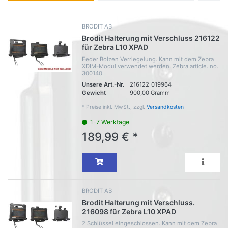
BRODIT AB
Brodit Halterung mit Verschluss 216122
für Zebra L10 XPAD
Feder Bolzen Verriegelung. Kann mit dem Zebra
XDIM-Modul verwendet werden, Zebra article. no.
300140.
Unsere Art.-Nr.
216122_019964
Gewicht
900,00 Gramm
*
Preise inkl. MwSt., zzgl.
Versandkosten
1-7 Werktage
189,99 € *
BRODIT AB
Brodit Halterung mit Verschluss.
216098 für Zebra L10 XPAD
2 Schlüssel eingeschlossen. Kann mit dem Zebra