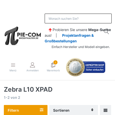
Probieren Sie unsere
Mega-Suche
aus! |
Projektanfragen &
Großbestellungen
Einfach Hersteller und Modell eingeben.
1
Menü
Anmelden
Warenkorb
Zebra L10 XPAD
1-2
von
2
Filtern
Sortieren