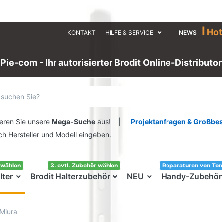
I
Hot
KONTAKT
HILFE & SERVICE
NEWS
Pie-com - Ihr autorisierter Brodit Online-Distributor
eren Sie unsere
Mega-Suche
aus! |
Projektanfragen & Großbe
ersteller und Modell eingeben.
swählen
3. evtl. Zubehör wählen
Reparaturen von To
lter
Brodit Halterzubehör
NEU
Handy-Zubehör
Miura