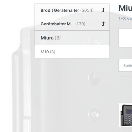
Miu
Brodit Gerätehalter
1-3
v
Gerätehalter M...
Miura
M10
Sort