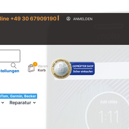
I
line +49 30 67909190
ANMELDEN
1
Waren
Korb
stellungen
mTom, Garmin, Becker
33!
Reparatur