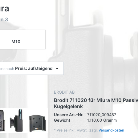
ra
on
3
M10
Preis: aufsteigend
iere nach
BRODIT AB
Brodit 711020 für Miura M10 Passiv
Kugelgelenk
Unsere Art.-Nr.
711020_009487
Gewicht
1.110,00 Gramm
*
Preise inkl. MwSt., zzgl.
Versandkosten