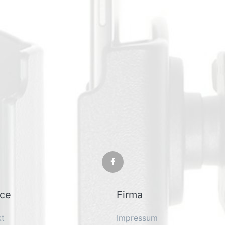
ice
Firma
kt
Impressum