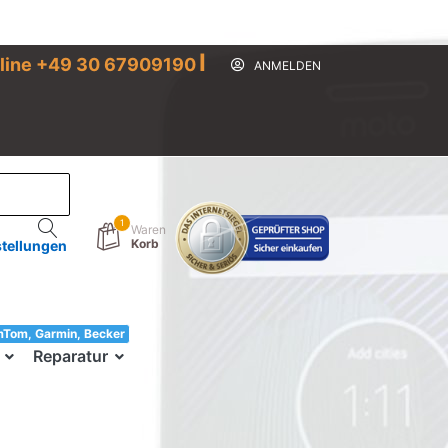
I
line +49 30 67909190
ANMELDEN
1
Waren
Korb
stellungen
mTom, Garmin, Becker
33!
Reparatur