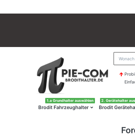
Probi
Einfach H
1.a Grundhalter auswählen
2. Gerätehalter au
Brodit Fahrzeughalter
Brodit Geräteha
Fo