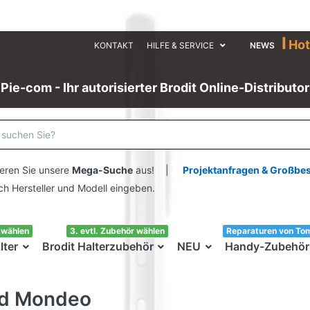
I
Hot
KONTAKT
HILFE & SERVICE
NEWS
Pie-com - Ihr autorisierter Brodit Online-Distributor
eren Sie unsere
Mega-Suche
aus! |
Projektanfragen & Großbe
ersteller und Modell eingeben.
swählen
3. evtl. Zubehör wählen
Reparaturen von To
lter
Brodit Halterzubehör
NEU
Handy-Zubehör
rd Mondeo