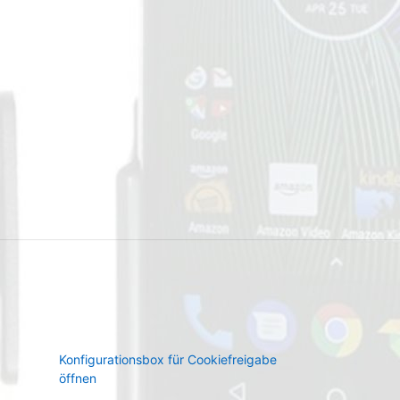
Konfigurationsbox für Cookiefreigabe
öffnen