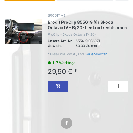
BRODIT AB
Brodit ProClip 855619 für Skoda
Octavia IV - Bj 20- Lenkrad rechts oben
ProClip - Skoda Octavia IV 20-
Unsere Art.-Nr.
855619_036971
Gewicht
80,00 Gramm
*
Preise inkl. MwSt., zzgl.
Versandkosten
1-7 Werktage
29,90 € *