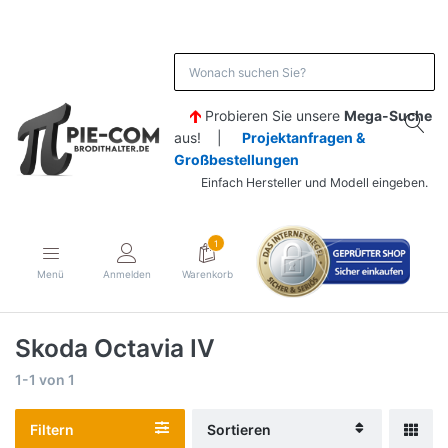
Probieren Sie unsere
Mega-Suche
aus! |
Projektanfragen &
Großbestellungen
Einfach Hersteller und Modell eingeben.
1
Menü
Anmelden
Warenkorb
Skoda Octavia IV
1-1
von
1
Filtern
Sortieren