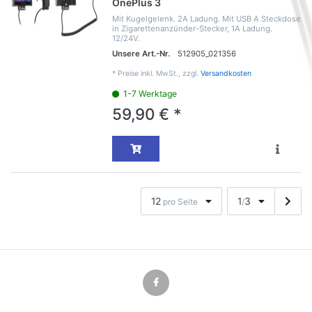
OnePlus 3
Mit Kugelgelenk. 2A Ladung. Mit USB A Steckdose
in Zigarettenanzünder-Stecker, 1A Ladung.
12/24V.
Unsere Art.-Nr.
512905_021356
*
Preise inkl. MwSt., zzgl.
Versandkosten
1-7 Werktage
59,90 € *
12
1
3
pro Seite
/