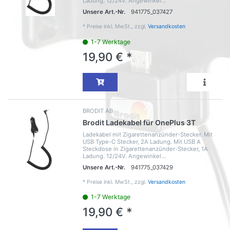
Ladung. 12/24V. Angewinkel...
Unsere Art.-Nr.
941775_037427
*
Preise inkl. MwSt., zzgl.
Versandkosten
1-7 Werktage
19,90 € *
BRODIT AB
Brodit Ladekabel für OnePlus 3T
Ladekabel mit Zigarettenanzünder-Stecker. Mit
USB Type-C Stecker, 2A Ladung. Mit USB A
Steckdose in Zigarettenanzünder-Stecker, 1A
Ladung. 12/24V. Angewinkel...
Unsere Art.-Nr.
941775_037429
*
Preise inkl. MwSt., zzgl.
Versandkosten
1-7 Werktage
19,90 € *