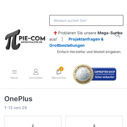
Probieren Sie unsere
Mega-Suche
aus! |
Projektanfragen &
Großbestellungen
Einfach Hersteller und Modell eingeben.
1
Menü
Anmelden
Warenkorb
OnePlus
1-12
von
29
2
3