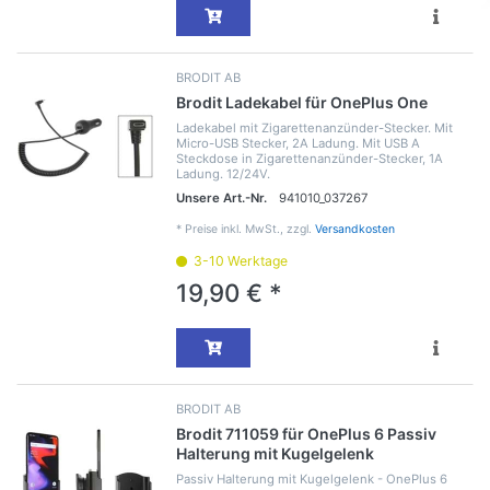
BRODIT AB
Brodit Ladekabel für OnePlus One
Ladekabel mit Zigarettenanzünder-Stecker. Mit
Micro-USB Stecker, 2A Ladung. Mit USB A
Steckdose in Zigarettenanzünder-Stecker, 1A
Ladung. 12/24V.
Unsere Art.-Nr.
941010_037267
*
Preise inkl. MwSt., zzgl.
Versandkosten
3-10 Werktage
19,90 € *
BRODIT AB
Brodit 711059 für OnePlus 6 Passiv
Halterung mit Kugelgelenk
Passiv Halterung mit Kugelgelenk - OnePlus 6