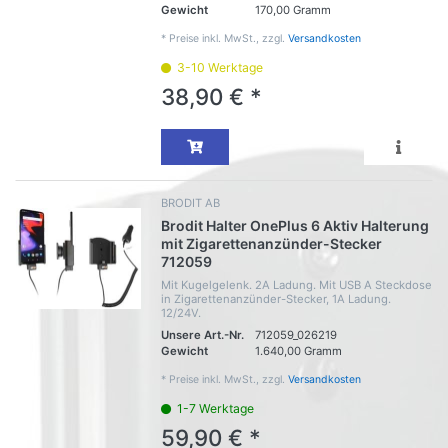
Gewicht
170,00 Gramm
*
Preise inkl. MwSt., zzgl.
Versandkosten
3-10 Werktage
38,90 € *
BRODIT AB
Brodit Halter OnePlus 6 Aktiv Halterung
mit Zigarettenanzünder-Stecker
712059
Mit Kugelgelenk. 2A Ladung. Mit USB A Steckdose
in Zigarettenanzünder-Stecker, 1A Ladung.
12/24V.
Unsere Art.-Nr.
712059_026219
Gewicht
1.640,00 Gramm
*
Preise inkl. MwSt., zzgl.
Versandkosten
1-7 Werktage
59,90 € *