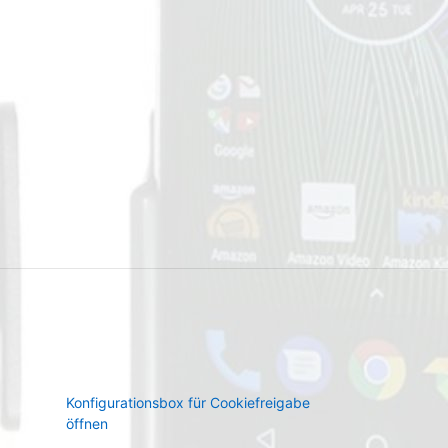
Konfigurationsbox für Cookiefreigabe
öffnen