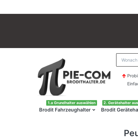
Probi
Einfach H
1.a Grundhalter auswählen
2. Gerätehalter au
Brodit Fahrzeughalter
Brodit Geräteha
Peu