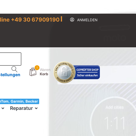
I
line +49 30 67909190
ANMELDEN
1
Waren
Korb
stellungen
mTom, Garmin, Becker
33!
Reparatur