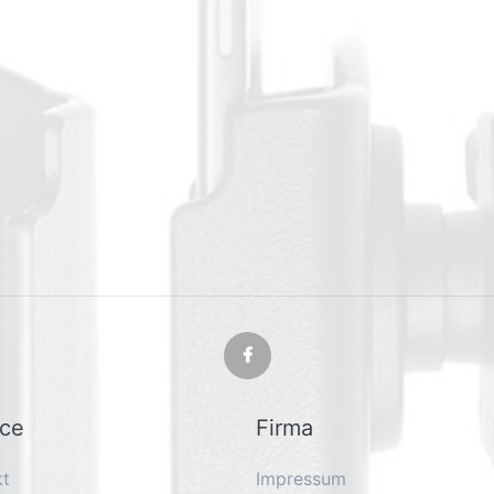
ice
Firma
kt
Impressum