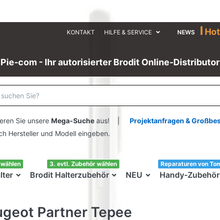
I
Hot
KONTAKT
HILFE & SERVICE
NEWS
Pie-com - Ihr autorisierter Brodit Online-Distributor
eren Sie unsere
Mega-Suche
aus! |
Projektanfragen & Großbe
ersteller und Modell eingeben.
swählen
3. evtl. Zubehör wählen
Reparaturen von To
lter
Brodit Halterzubehör
NEU
Handy-Zubehör
geot Partner Tepee