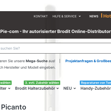
I
Hot
KONTAKT
HILFE & SERVICE
NEWS
Pie-com - Ihr autorisierter Brodit Online-Distributor
eren Sie unsere
Mega-Suche
aus! |
Projektanfragen & Großbe
ersteller und Modell eingeben.
swählen
3. evtl. Zubehör wählen
Reparaturen von To
lter
Brodit Halterzubehör
NEU
Handy-Zubehör
 Picanto