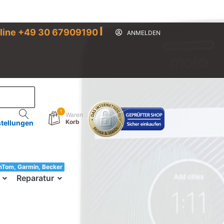
I
line +49 30 67909190
ANMELDEN
1
Waren
Korb
stellungen
mTom, Garmin, Becker
33!
Reparatur