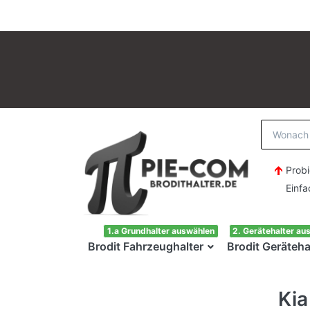
Probi
Einfach H
1.a Grundhalter auswählen
2. Gerätehalter au
Brodit Fahrzeughalter
Brodit Geräteha
Kia