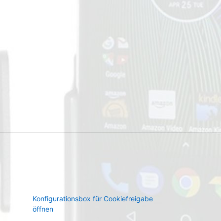
Konfigurationsbox für Cookiefreigabe
öffnen