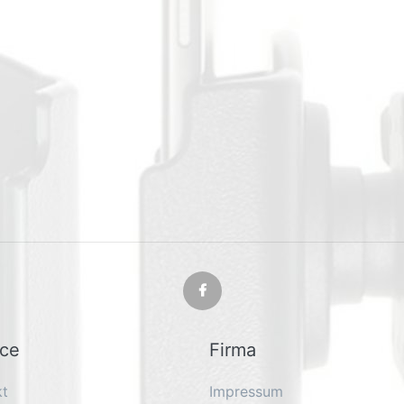
ice
Firma
kt
Impressum