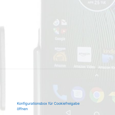
Konfigurationsbox für Cookiefreigabe
öffnen