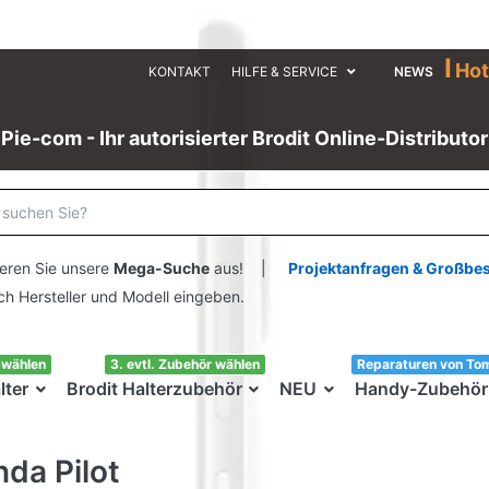
I
Hot
KONTAKT
HILFE & SERVICE
NEWS
Pie-com - Ihr autorisierter Brodit Online-Distributor
eren Sie unsere
Mega-Suche
aus! |
Projektanfragen & Großbe
ersteller und Modell eingeben.
swählen
3. evtl. Zubehör wählen
Reparaturen von To
lter
Brodit Halterzubehör
NEU
Handy-Zubehör
da Pilot