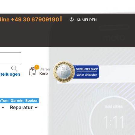
I
line +49 30 67909190
ANMELDEN
1
Waren
Korb
stellungen
mTom, Garmin, Becker
33!
Reparatur