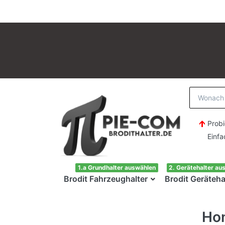
Probi
Einfach H
1.a Grundhalter auswählen
2. Gerätehalter au
Brodit Fahrzeughalter
Brodit Geräteha
Hon