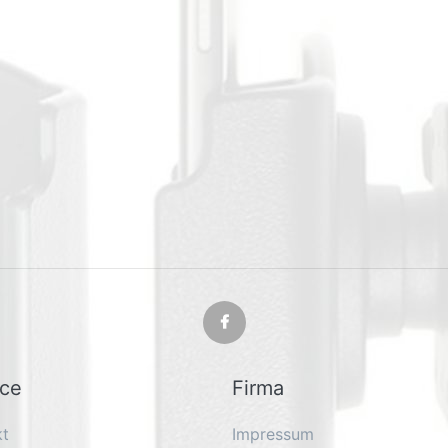
ice
Firma
kt
Impressum