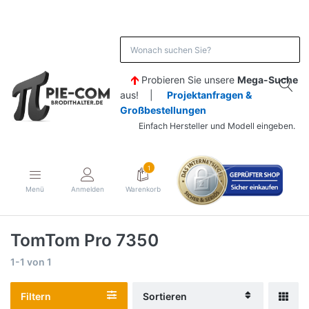
Probieren Sie unsere
Mega-Suche
aus! |
Projektanfragen &
Großbestellungen
Einfach Hersteller und Modell eingeben.
1
Menü
Anmelden
Warenkorb
TomTom Pro 7350
1-1
von
1
Filtern
Sortieren