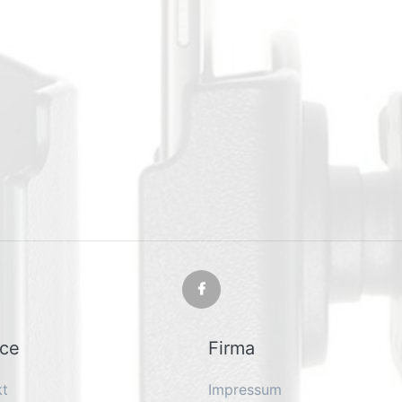
ice
Firma
kt
Impressum