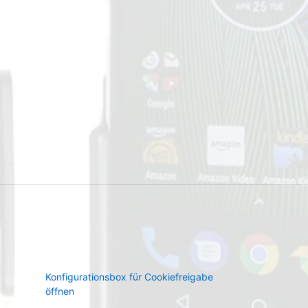
Konfigurationsbox für Cookiefreigabe
öffnen