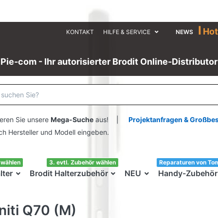
I
Hot
KONTAKT
HILFE & SERVICE
NEWS
Pie-com - Ihr autorisierter Brodit Online-Distributor
eren Sie unsere
Mega-Suche
aus! |
Projektanfragen & Großbe
ersteller und Modell eingeben.
swählen
3. evtl. Zubehör wählen
Reparaturen von To
lter
Brodit Halterzubehör
NEU
Handy-Zubehör
initi Q70 (M)