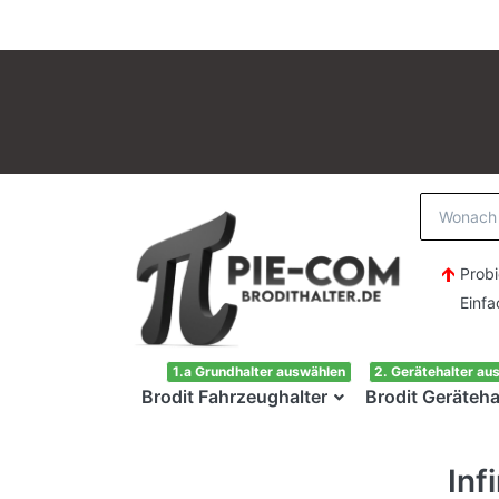
Probi
Einfach H
1.a Grundhalter auswählen
2. Gerätehalter au
Brodit Fahrzeughalter
Brodit Geräteha
Inf