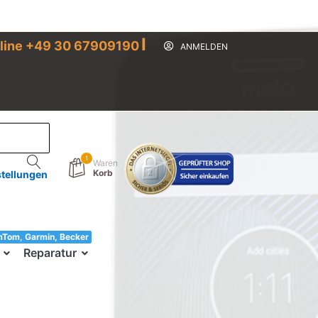
I
line +49 30 67909190
ANMELDEN
1
Waren
Korb
stellungen
mTom, Garmin, Becker
33!
Reparatur