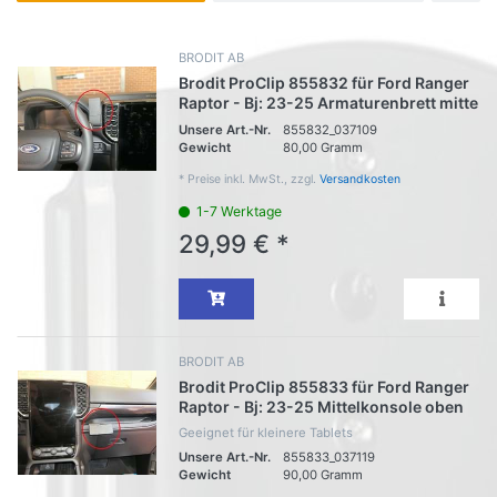
BRODIT AB
Brodit ProClip 855832 für Ford Ranger
Raptor - Bj: 23-25 Armaturenbrett mitte
Unsere Art.-Nr.
855832_037109
Gewicht
80,00 Gramm
*
Preise inkl. MwSt., zzgl.
Versandkosten
1-7 Werktage
29,99 € *
BRODIT AB
Brodit ProClip 855833 für Ford Ranger
Raptor - Bj: 23-25 Mittelkonsole oben
Geeignet für kleinere Tablets
Unsere Art.-Nr.
855833_037119
Gewicht
90,00 Gramm