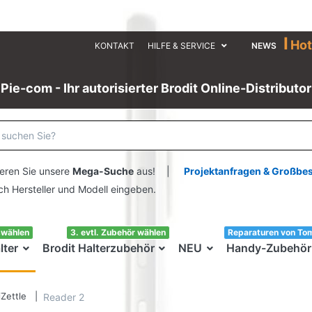
I
Hot
KONTAKT
HILFE & SERVICE
NEWS
Pie-com - Ihr autorisierter Brodit Online-Distributor
eren Sie unsere
Mega-Suche
aus! |
Projektanfragen & Großbe
ersteller und Modell eingeben.
swählen
3. evtl. Zubehör wählen
Reparaturen von To
lter
Brodit Halterzubehör
NEU
Handy-Zubehör
iZettle
Reader 2