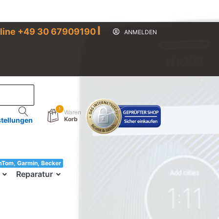
I
line +49 30 67909190
ANMELDEN
1
Waren
Korb
stellungen
mTom, Garmin, Becker
33!
Reparatur