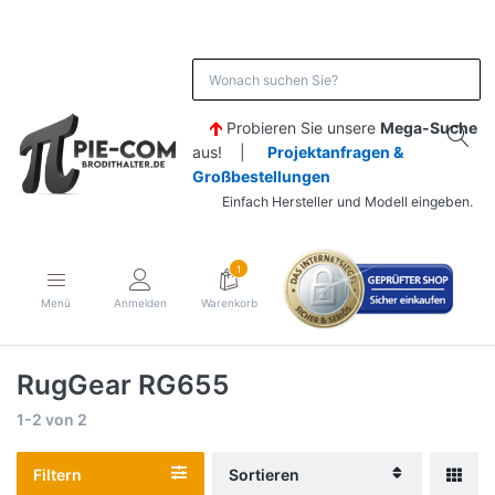
Probieren Sie unsere
Mega-Suche
aus! |
Projektanfragen &
Großbestellungen
Einfach Hersteller und Modell eingeben.
1
Menü
Anmelden
Warenkorb
RugGear RG655
1-2
von
2
Filtern
Sortieren