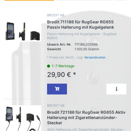
BRODIT AB
Brodit 711186 für RugGear RG655
Passiv Halterung mit Kugelgelenk
Passiv Halterung mit Kugelgelenk - RugGear
RG655
Unsere Art.-Nr.
711186_025996
Gewicht
1.100,00 Gramm
*
Preise inkl. MwSt., zzgl.
Versandkosten
1-7 Werktage
29,90 € *
BRODIT AB
Brodit 721186 für RugGear RG655 Aktiv
Halterung mit Zigarettenanzünder-
Stecker
Aktiv Halterung mit Zigarettenanzünder-Stecker -