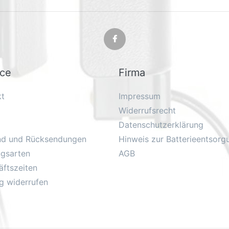
ice
Firma
kt
Impressum
Widerrufsrecht
Datenschutzerklärung
nd und Rücksendungen
Hinweis zur Batterieentsorg
ngsarten
AGB
ftszeiten
g widerrufen