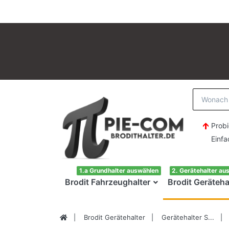
Probi
Einfach H
1.a Grundhalter auswählen
2. Gerätehalter au
Brodit Fahrzeughalter
Brodit Geräteha
Brodit Gerätehalter
Gerätehalter S...