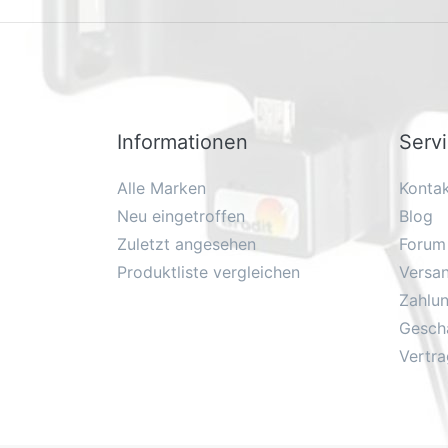
Informationen
Serv
Alle Marken
Konta
Neu eingetroffen
Blog
Zuletzt angesehen
Forum
Produktliste vergleichen
Versa
Zahlu
Geschä
Vertra