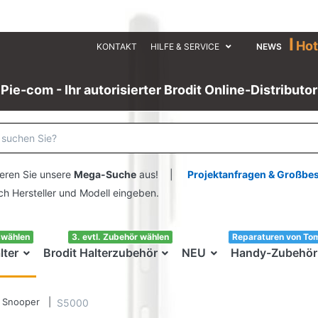
I
Hot
KONTAKT
HILFE & SERVICE
NEWS
Pie-com - Ihr autorisierter Brodit Online-Distributor
eren Sie unsere
Mega-Suche
aus! |
Projektanfragen & Großbe
ersteller und Modell eingeben.
swählen
3. evtl. Zubehör wählen
Reparaturen von To
lter
Brodit Halterzubehör
NEU
Handy-Zubehör
Snooper
S5000