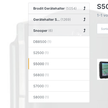
S5
Brodit Gerätehalter
1-1
v
Gerätehalter S...
Sort
Snooper
DB8500
S2500
S5000
S6800
S7000
S8000