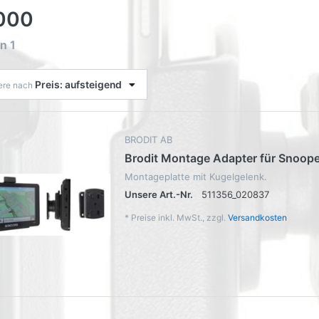
000
on
1
Preis: aufsteigend
iere nach
BRODIT AB
Brodit Montage Adapter für Snoop
Montageplatte mit Kugelgelenk.
Unsere Art.-Nr.
511356_020837
*
Preise inkl. MwSt., zzgl.
Versandkosten