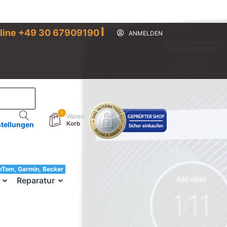
I
line +49 30 67909190
ANMELDEN
1
Waren
Korb
stellungen
mTom, Garmin, Becker
33!
Reparatur