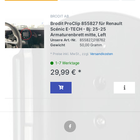
BRODIT AB
Brodit ProClip 855827 für Renault
Scénic E-TECH - Bj: 25-25
Armaturenbrett mitte, Left
Unsere Art.-Nr.
855827_018762
Gewicht
50,00 Gramm
*
Preise inkl. MwSt., zzgl.
Versandkosten
1-7 Werktage
29,99 € *