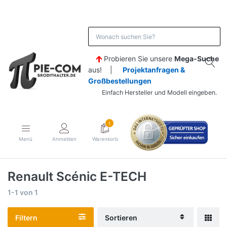
Probieren Sie unsere
Mega-Suche
aus! |
Projektanfragen &
Großbestellungen
Einfach Hersteller und Modell eingeben.
1
Menü
Anmelden
Warenkorb
Renault Scénic E-TECH
1-1
von
1
Filtern
Sortieren