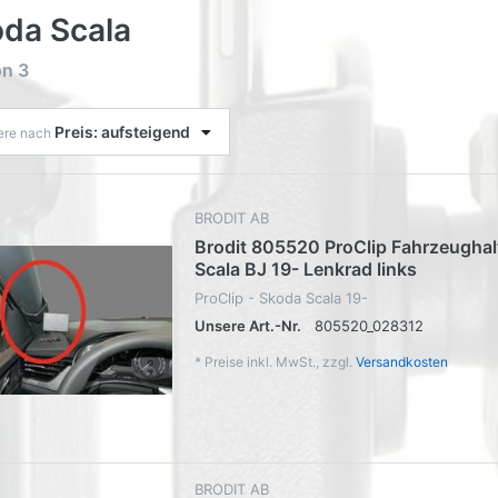
da Scala
on
3
Preis: aufsteigend
iere nach
BRODIT AB
Brodit 805520 ProClip Fahrzeughal
Scala BJ 19- Lenkrad links
ProClip - Skoda Scala 19-
Unsere Art.-Nr.
805520_028312
*
Preise inkl. MwSt., zzgl.
Versandkosten
BRODIT AB