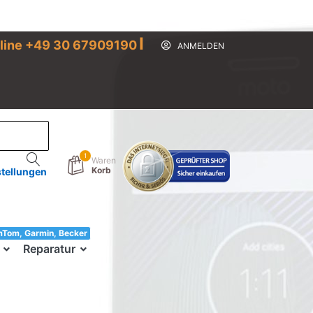
I
line +49 30 67909190
ANMELDEN
1
Waren
Korb
stellungen
mTom, Garmin, Becker
33!
Reparatur