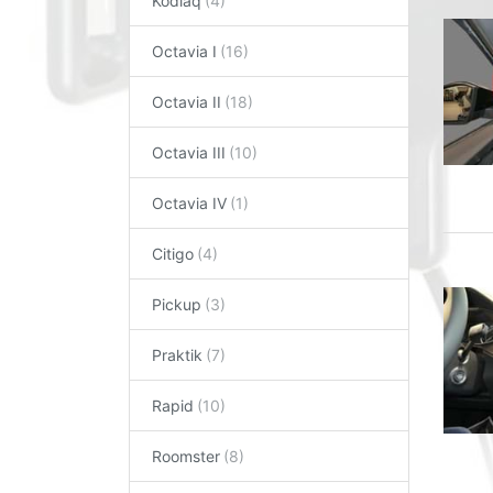
Kodiaq
Octavia I
Octavia II
Octavia III
Octavia IV
Citigo
Pickup
Praktik
Rapid
Roomster