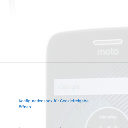
Konfigurationsbox für Cookiefreigabe
öffnen