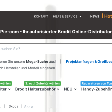
I
Hot
KONTAKT
HILFE & SERVICE
NEWS
Pie-com - Ihr autorisierter Brodit Online-Distributor
eren Sie unsere
Mega-Suche
aus! |
Projektanfragen & Großbe
ersteller und Modell eingeben.
swählen
3. evtl. Zubehör wählen
Reparaturen von To
lter
Brodit Halterzubehör
NEU
Handy-Zubehör
.
Skoda
Scala