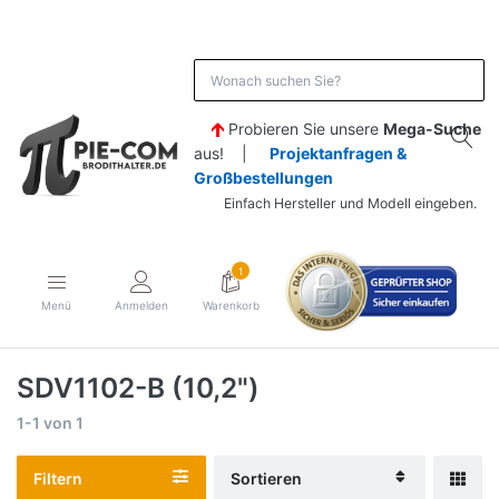
Probieren Sie unsere
Mega-Suche
aus! |
Projektanfragen &
Großbestellungen
Einfach Hersteller und Modell eingeben.
1
Menü
Anmelden
Warenkorb
SDV1102-B (10,2")
1-1
von
1
Filtern
Sortieren