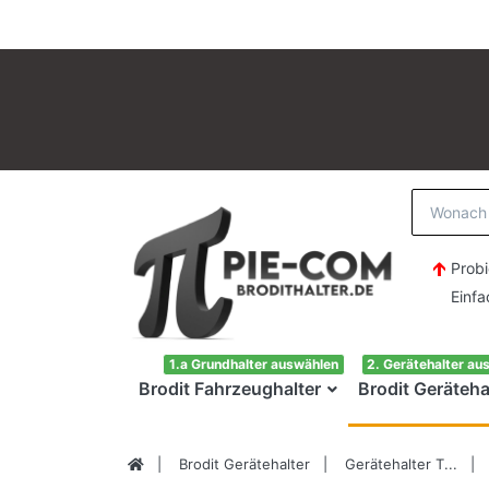
Probi
Einfach H
1.a Grundhalter auswählen
2. Gerätehalter au
Brodit Fahrzeughalter
Brodit Geräteha
Brodit Gerätehalter
Gerätehalter T...