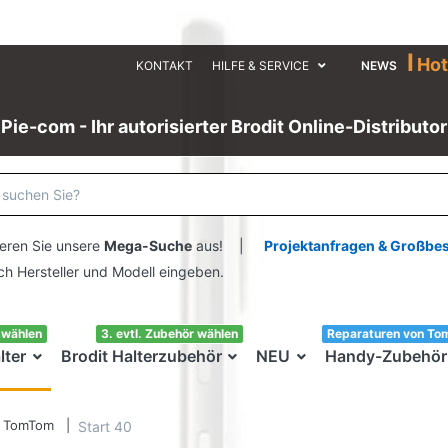
I
Hot
KONTAKT
HILFE & SERVICE
NEWS
Pie-com - Ihr autorisierter Brodit Online-Distributor
eren Sie unsere
Mega-Suche
aus! |
Projektanfragen & Großbe
ersteller und Modell eingeben.
swählen
3. evtl. Zubehör wählen
Reparaturen von To
lter
Brodit Halterzubehör
NEU
Handy-Zubehör
TomTom
Start 40