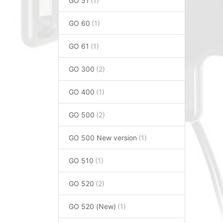
GO 51
GO 60
GO 61
GO 300
GO 400
GO 500
GO 500 New version
GO 510
GO 520
GO 520 (New)