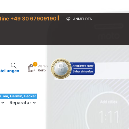
I
line +49 30 67909190
ANMELDEN
1
Waren
Korb
stellungen
mTom, Garmin, Becker
33!
Reparatur