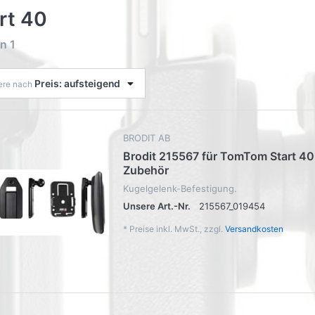
rt 40
on
1
Preis: aufsteigend
iere nach
BRODIT AB
Brodit 215567 für TomTom Start 4
Zubehör
Kugelgelenk-Befestigung.
Unsere Art.-Nr.
215567_019454
*
Preise inkl. MwSt., zzgl.
Versandkosten