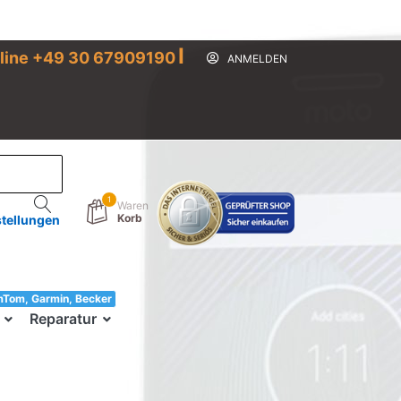
I
line +49 30 67909190
ANMELDEN
1
Waren
Korb
stellungen
mTom, Garmin, Becker
33!
Reparatur