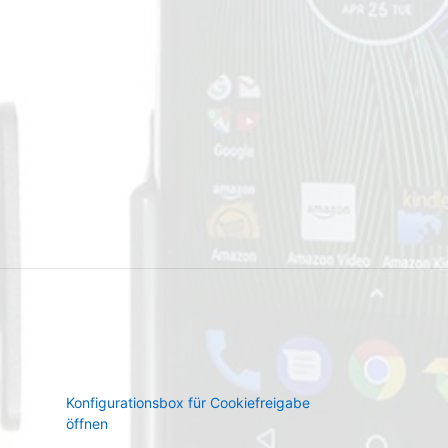
Konfigurationsbox für Cookiefreigabe
öffnen