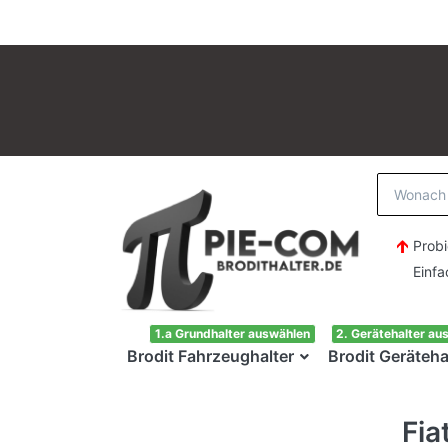
Probi
Einfach H
1.a Grundhalter auswählen
2. Gerätehalter au
Brodit Fahrzeughalter
Brodit Geräteha
Fia