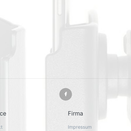
ice
Firma
kt
Impressum