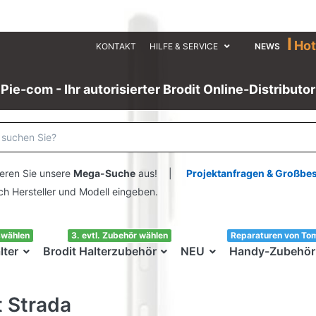
I
Hot
KONTAKT
HILFE & SERVICE
NEWS
Pie-com - Ihr autorisierter Brodit Online-Distributor
eren Sie unsere
Mega-Suche
aus! |
Projektanfragen & Großbe
ersteller und Modell eingeben.
swählen
3. evtl. Zubehör wählen
Reparaturen von To
lter
Brodit Halterzubehör
NEU
Handy-Zubehör
t Strada