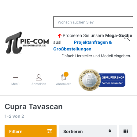
Probieren Sie unsere
Mega-Suche
aus! |
Projektanfragen &
Großbestellungen
Einfach Hersteller und Modell eingeben.
1
Menü
Anmelden
Warenkorb
Cupra Tavascan
1-2
von
2
Filtern
Sortieren