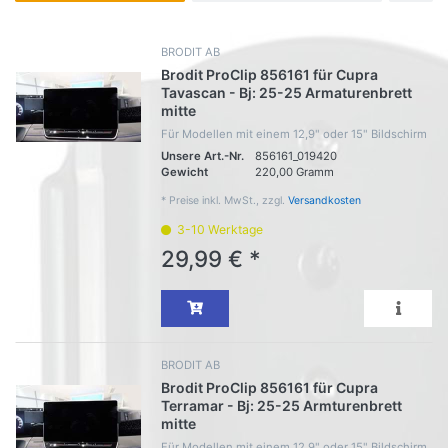
BRODIT AB
Brodit ProClip 856161 für Cupra
Tavascan - Bj: 25-25 Armaturenbrett
mitte
Für Modellen mit einem 12,9" oder 15" Bildschirm
Unsere Art.-Nr.
856161_019420
Gewicht
220,00 Gramm
*
Preise inkl. MwSt., zzgl.
Versandkosten
3-10 Werktage
29,99 € *
BRODIT AB
Brodit ProClip 856161 für Cupra
Terramar - Bj: 25-25 Armturenbrett
mitte
Für Modellen mit einem 12,9" oder 15" Bildschirm.