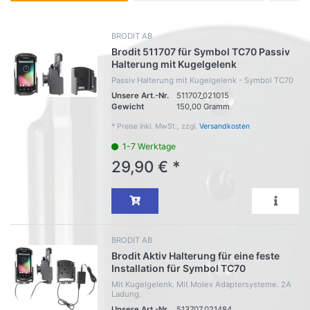
BRODIT AB
Brodit 511707 für Symbol TC70 Passiv
Halterung mit Kugelgelenk
Passiv Halterung mit Kugelgelenk - Symbol TC70
Unsere Art.-Nr.
511707_021015
Gewicht
150,00 Gramm
*
Preise inkl. MwSt., zzgl.
Versandkosten
1-7 Werktage
29,90 € *
BRODIT AB
Brodit Aktiv Halterung für eine feste
Installation für Symbol TC70
Mit Kugelgelenk. Mit Molex Adaptersysteme. 2A
Ladung.
Unsere Art.-Nr.
513707_021484