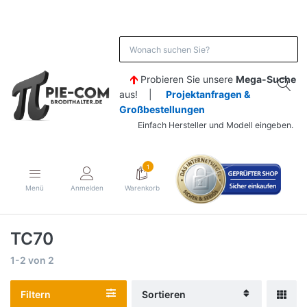
Probieren Sie unsere
Mega-Suche
aus! |
Projektanfragen &
Großbestellungen
Einfach Hersteller und Modell eingeben.
1
Menü
Anmelden
Warenkorb
TC70
1-2
von
2
Filtern
Sortieren