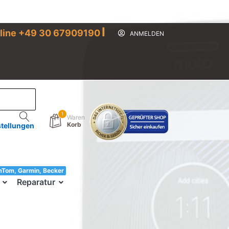
I
line +49 30 67909190
ANMELDEN
1
Waren
Korb
stellungen
mTom, Garmin, Becker
33!
Reparatur