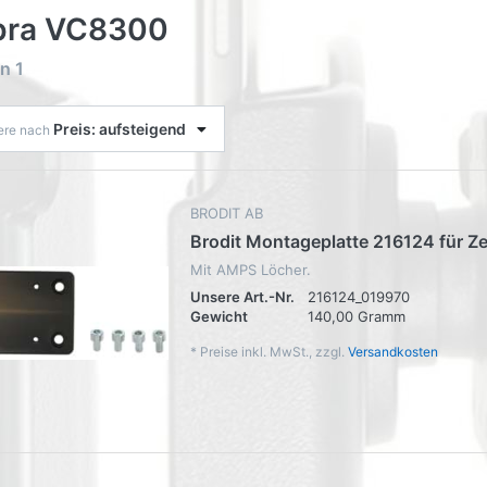
bra VC8300
on
1
Preis: aufsteigend
iere nach
BRODIT AB
Brodit Montageplatte 216124 für 
Mit AMPS Löcher.
Unsere Art.-Nr.
216124_019970
Gewicht
140,00 Gramm
*
Preise inkl. MwSt., zzgl.
Versandkosten