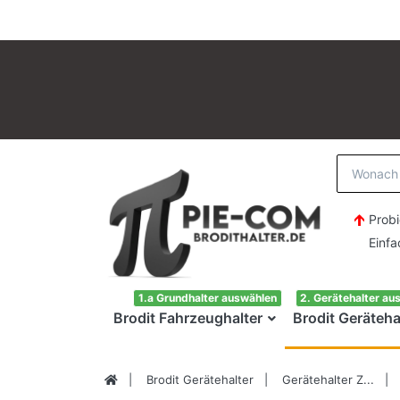
Probi
Einfach H
1.a Grundhalter auswählen
2. Gerätehalter au
Brodit Fahrzeughalter
Brodit Geräteha
Brodit Gerätehalter
Gerätehalter Z...