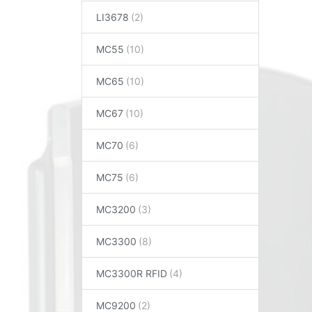
LI3678
MC55
MC65
MC67
MC70
MC75
MC3200
MC3300
MC3300R RFID
MC9200