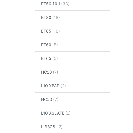
ET56 10.1
ET80
ET85
ET60
ET65
HC20
L10 XPAD
HC50
L10 XSLATE
LI3608