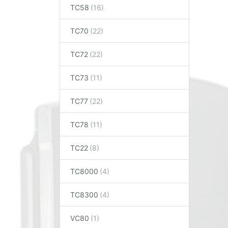
TC58
TC70
TC72
TC73
TC77
TC78
TC22
TC8000
TC8300
VC80