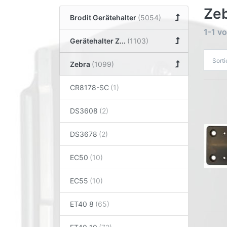
Ze
Brodit Gerätehalter
1-1
v
Gerätehalter Z...
Sort
Zebra
CR8178-SC
DS3608
DS3678
EC50
EC55
ET40 8