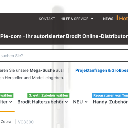
I
Hot
KONTAKT
HILFE & SERVICE
NEWS
Pie-com - Ihr autorisierter Brodit Online-Distributor
eren Sie unsere
Mega-Suche
aus! |
Projektanfragen & Großbe
ersteller und Modell eingeben.
swählen
3. evtl. Zubehör wählen
Reparaturen von To
lter
Brodit Halterzubehör
NEU
Handy-Zubehör
Zebra
VC8300