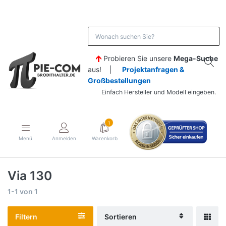
Probieren Sie unsere
Mega-Suche
aus! |
Projektanfragen &
Großbestellungen
Einfach Hersteller und Modell eingeben.
1
Menü
Anmelden
Warenkorb
Via 130
1-1
von
1
Filtern
Sortieren