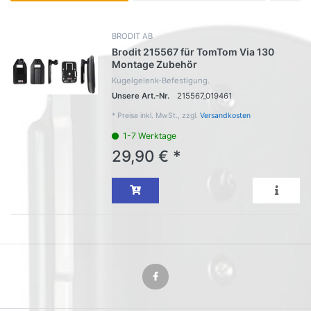
BRODIT AB
Brodit 215567 für TomTom Via 130
Montage Zubehör
Kugelgelenk-Befestigung.
Unsere Art.-Nr.
215567_019461
*
Preise inkl. MwSt., zzgl.
Versandkosten
1-7 Werktage
29,90 € *