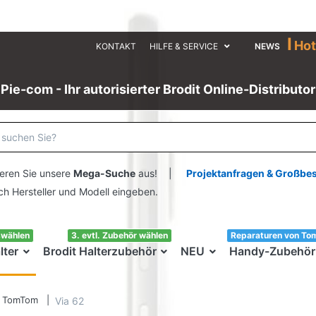
I
Hot
KONTAKT
HILFE & SERVICE
NEWS
Pie-com - Ihr autorisierter Brodit Online-Distributor
eren Sie unsere
Mega-Suche
aus! |
Projektanfragen & Großbe
ersteller und Modell eingeben.
swählen
3. evtl. Zubehör wählen
Reparaturen von To
lter
Brodit Halterzubehör
NEU
Handy-Zubehör
TomTom
Via 62