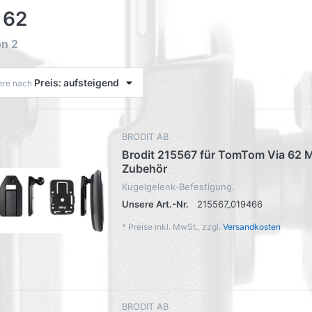
 62
on
2
Preis: aufsteigend
iere nach
BRODIT AB
Brodit 215567 für TomTom Via 62 
Zubehör
Kugelgelenk-Befestigung.
Unsere Art.-Nr.
215567_019466
*
Preise inkl. MwSt., zzgl.
Versandkosten
BRODIT AB