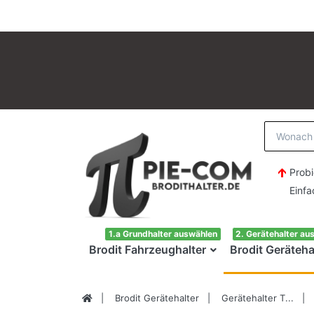
Probi
Einfach H
1.a Grundhalter auswählen
2. Gerätehalter au
Brodit Fahrzeughalter
Brodit Geräteha
Brodit Gerätehalter
Gerätehalter T...