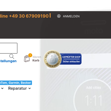
I
line +49 30 67909190
ANMELDEN
1
Waren
Korb
stellungen
mTom, Garmin, Becker
33!
Reparatur