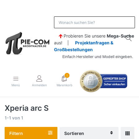
Probieren Sie unsere
Mega-Suche
aus! |
Projektanfragen &
Großbestellungen
Einfach Hersteller und Modell eingeben.
1
Menü
Anmelden
Warenkorb
Xperia arc S
1-1
von
1
Filtern
Sortieren