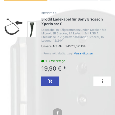
BRODIT AB
Brodit Ladekabel für Sony Ericsson
Xperia arc S
Ladekabel mit Zigarettenanzünder-Stecker. Mit
Micro-USB Stecker, 2A Ladung. Mit USB A
Steckdose in Zigarettenanzünder-Stecker, 1A
Ladung. 12/24V.
Unsere Art.-Nr.
941011_021104
*
Preise inkl. MwSt., zzgl.
Versandkosten
1-7 Werktage
19,90 € *