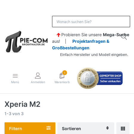
Probieren Sie unsere
Mega-Suche
aus! |
Projektanfragen &
Großbestellungen
Einfach Hersteller und Modell eingeben.
1
Menü
Anmelden
Warenkorb
Xperia M2
1-3
von
3
Filtern
Sortieren