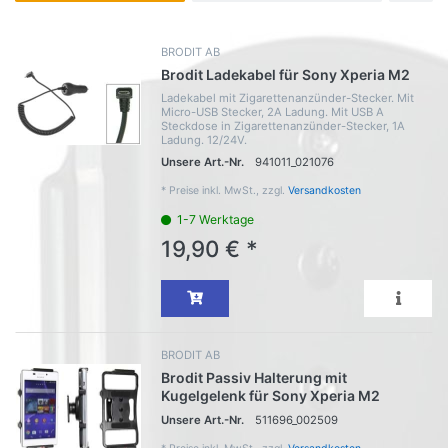
BRODIT AB
Brodit Ladekabel für Sony Xperia M2
Ladekabel mit Zigarettenanzünder-Stecker. Mit
Micro-USB Stecker, 2A Ladung. Mit USB A
Steckdose in Zigarettenanzünder-Stecker, 1A
Ladung. 12/24V.
Unsere Art.-Nr.
941011_021076
*
Preise inkl. MwSt., zzgl.
Versandkosten
1-7 Werktage
19,90 € *
BRODIT AB
Brodit Passiv Halterung mit
Kugelgelenk für Sony Xperia M2
Unsere Art.-Nr.
511696_002509