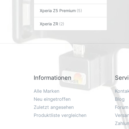
Xperia Z5 Premium
Xperia ZR
Informationen
Serv
Alle Marken
Konta
Neu eingetroffen
Blog
Zuletzt angesehen
Forum
Produktliste vergleichen
Versa
Zahlu