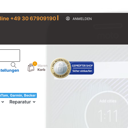
I
line +49 30 67909190
ANMELDEN
1
Waren
Korb
stellungen
mTom, Garmin, Becker
33!
Reparatur