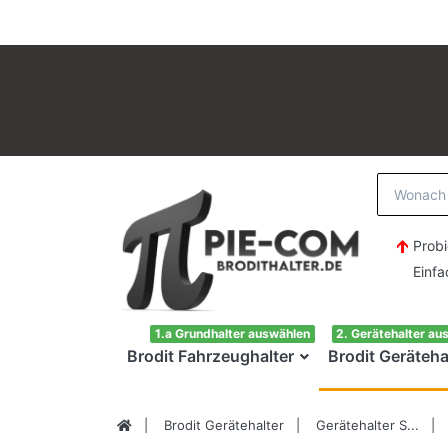
Probi
Einfach H
1.a Grundhalter auswählen
2. Gerätehalter au
Brodit Fahrzeughalter
Brodit Geräteha
Brodit Gerätehalter
Gerätehalter S...