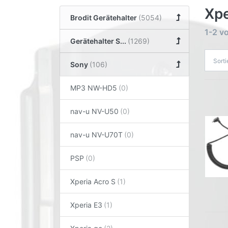
Xpe
Brodit Gerätehalter
1-2
v
Gerätehalter S...
Sort
Sony
MP3 NW-HD5
nav-u NV-U50
nav-u NV-U70T
PSP
Xperia Acro S
Xperia E3