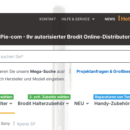
I
Hot
KONTAKT
HILFE & SERVICE
NEWS
Pie-com - Ihr autorisierter Brodit Online-Distributor
eren Sie unsere
Mega-Suche
aus! |
Projektanfragen & Großbe
ersteller und Modell eingeben.
swählen
3. evtl. Zubehör wählen
Reparaturen von To
lter
Brodit Halterzubehör
NEU
Handy-Zubehör
Sony
Xperia SP