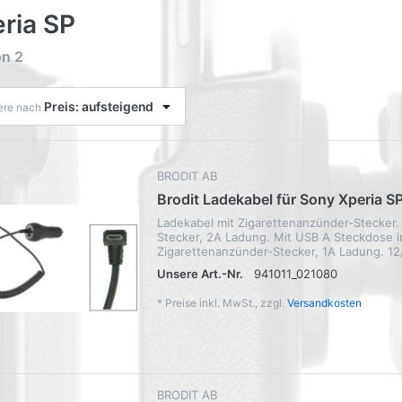
ria SP
on
2
Preis: aufsteigend
iere nach
BRODIT AB
Brodit Ladekabel für Sony Xperia S
Ladekabel mit Zigarettenanzünder-Stecker.
Stecker, 2A Ladung. Mit USB A Steckdose i
Zigarettenanzünder-Stecker, 1A Ladung. 1
Unsere Art.-Nr.
941011_021080
*
Preise inkl. MwSt., zzgl.
Versandkosten
BRODIT AB