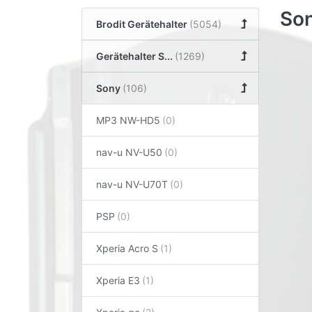
Son
Brodit Gerätehalter
Gerätehalter S...
Sony
MP3 NW-HD5
nav-u NV-U50
nav-u NV-U70T
PSP
Xperia Acro S
Xperia E3