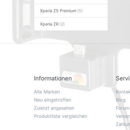
Xperia Z5 Premium
Xperia ZR
Informationen
Serv
Alle Marken
Konta
Neu eingetroffen
Blog
Zuletzt angesehen
Forum
Produktliste vergleichen
Versa
Zahlu