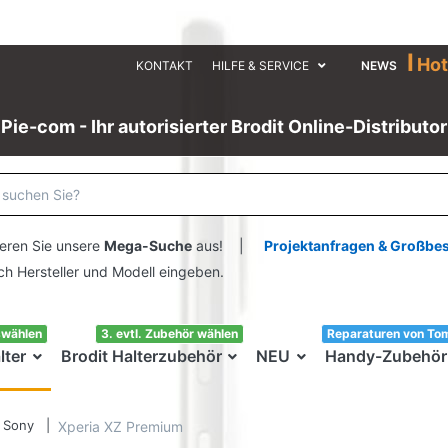
I
Hot
KONTAKT
HILFE & SERVICE
NEWS
Pie-com - Ihr autorisierter Brodit Online-Distributor
eren Sie unsere
Mega-Suche
aus! |
Projektanfragen & Großbe
ersteller und Modell eingeben.
swählen
3. evtl. Zubehör wählen
Reparaturen von To
lter
Brodit Halterzubehör
NEU
Handy-Zubehör
Sony
Xperia XZ Premium