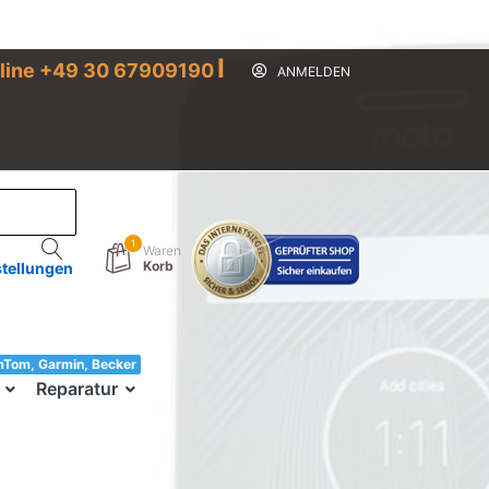
I
line +49 30 67909190
ANMELDEN
1
Waren
Korb
stellungen
mTom, Garmin, Becker
33!
Reparatur