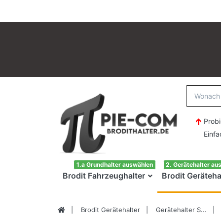
Probi
Einfach H
1.a Grundhalter auswählen
2. Gerätehalter au
Brodit Fahrzeughalter
Brodit Geräteha
Brodit Gerätehalter
Gerätehalter S...